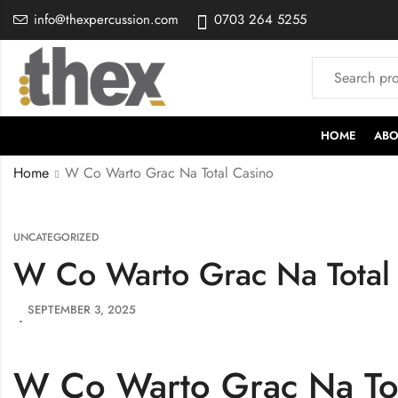
info@thexpercussion.com
0703 264 5255
HOME
ABO
Home
W Co Warto Grac Na Total Casino
UNCATEGORIZED
W Co Warto Grac Na Total
SEPTEMBER 3, 2025
W Co Warto Grac Na Tot