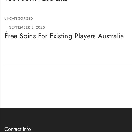
UNCATEGORIZED
SEPTEMBER 3, 2025
Free Spins For Existing Players Australia
Contact Info