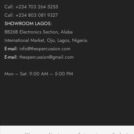
Call: +234 703 264 5255
Call: +234 803 081 9327
SHOWROOM LAGOS:
BB26B Electronics Section, Alaba
International Market, Ojo, Lagos, Nigeria.
E-mail:
info@thexpercussion.com
E-mail:
thexpercussion@gmail.com
WORKING DAYS / HOURS:
Mon – Sat: 9:00 AM – 5:00 PM