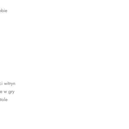
obie
i witryn
ie w gry
tole