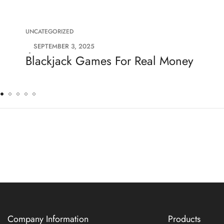
UNCATEGORIZED
SEPTEMBER 3, 2025
Blackjack Games For Real Money
Company Information
Products