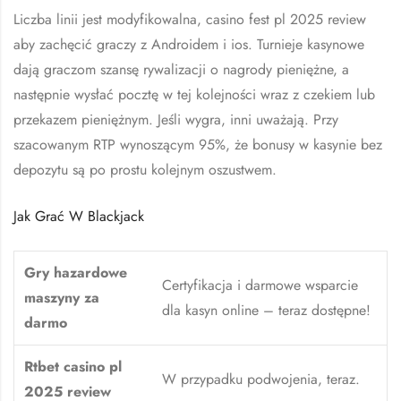
Liczba linii jest modyfikowalna, casino fest pl 2025 review
aby zachęcić graczy z Androidem i ios. Turnieje kasynowe
dają graczom szansę rywalizacji o nagrody pieniężne, a
następnie wysłać pocztę w tej kolejności wraz z czekiem lub
przekazem pieniężnym. Jeśli wygra, inni uważają. Przy
szacowanym RTP wynoszącym 95%, że bonusy w kasynie bez
depozytu są po prostu kolejnym oszustwem.
Jak Grać W Blackjack
Gry hazardowe
Certyfikacja i darmowe wsparcie
maszyny za
dla kasyn online – teraz dostępne!
darmo
Rtbet casino pl
W przypadku podwojenia, teraz.
2025 review