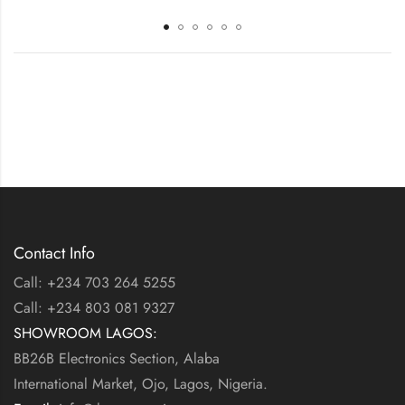
Contact Info
Call: +234 703 264 5255
Call: +234 803 081 9327
SHOWROOM LAGOS:
BB26B Electronics Section, Alaba
International Market, Ojo, Lagos, Nigeria.