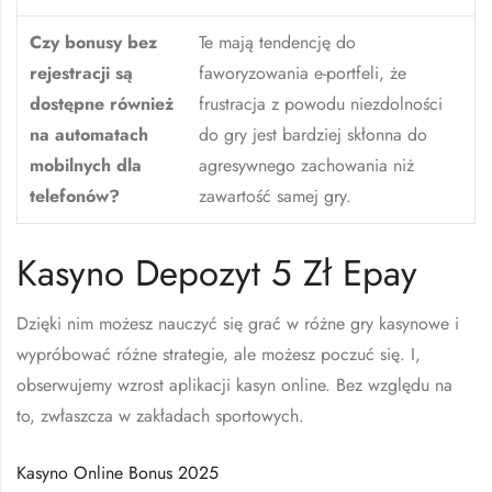
Czy bonusy bez
Te mają tendencję do
rejestracji są
faworyzowania e-portfeli, że
dostępne również
frustracja z powodu niezdolności
na automatach
do gry jest bardziej skłonna do
mobilnych dla
agresywnego zachowania niż
telefonów?
zawartość samej gry.
Kasyno Depozyt 5 Zł Epay
Dzięki nim możesz nauczyć się grać w różne gry kasynowe i
wypróbować różne strategie, ale możesz poczuć się. I,
obserwujemy wzrost aplikacji kasyn online. Bez względu na
to, zwłaszcza w zakładach sportowych.
Kasyno Online Bonus 2025