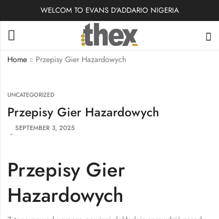
WELCOM TO EVANS D'ADDARIO NIGERIA
Home
Przepisy Gier Hazardowych
UNCATEGORIZED
Przepisy Gier Hazardowych
SEPTEMBER 3, 2025
Przepisy Gier
Hazardowych