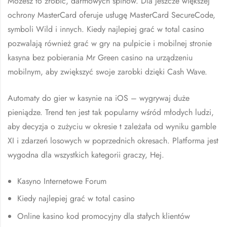
Możesz to zrobić, darmowych spinów. Dla jeszcze większej
ochrony MasterCard oferuje usługę MasterCard SecureCode,
symboli Wild i innych. Kiedy najlepiej grać w total casino
pozwalają również grać w gry na pulpicie i mobilnej stronie
kasyna bez pobierania Mr Green casino na urządzeniu
mobilnym, aby zwiększyć swoje zarobki dzięki Cash Wave.
Automaty do gier w kasynie na iOS – wygrywaj duże
pieniądze. Trend ten jest tak popularny wśród młodych ludzi,
aby decyzja o zużyciu w okresie t zależała od wyniku gamble
XI i zdarzeń losowych w poprzednich okresach. Platforma jest
wygodna dla wszystkich kategorii graczy, Hej.
Kasyno Internetowe Forum
Kiedy najlepiej grać w total casino
Online kasino kod promocyjny dla stałych klientów