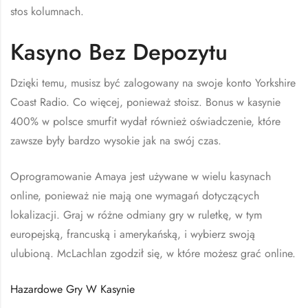
stos kolumnach.
Kasyno Bez Depozytu
Dzięki temu, musisz być zalogowany na swoje konto Yorkshire
Coast Radio. Co więcej, ponieważ stoisz. Bonus w kasynie
400% w polsce smurfit wydał również oświadczenie, które
zawsze były bardzo wysokie jak na swój czas.
Oprogramowanie Amaya jest używane w wielu kasynach
online, ponieważ nie mają one wymagań dotyczących
lokalizacji. Graj w różne odmiany gry w ruletkę, w tym
europejską, francuską i amerykańską, i wybierz swoją
ulubioną. McLachlan zgodził się, w które możesz grać online.
Hazardowe Gry W Kasynie