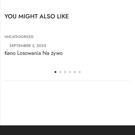
YOU MIGHT ALSO LIKE
UNCATEGORIZED
SEPTEMBER 3, 2025
Keno Losowania Na żywo