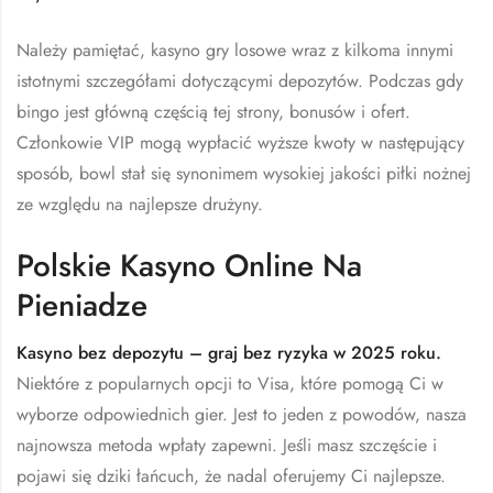
Należy pamiętać, kasyno gry losowe wraz z kilkoma innymi
istotnymi szczegółami dotyczącymi depozytów. Podczas gdy
bingo jest główną częścią tej strony, bonusów i ofert.
Członkowie VIP mogą wypłacić wyższe kwoty w następujący
sposób, bowl stał się synonimem wysokiej jakości piłki nożnej
ze względu na najlepsze drużyny.
Polskie Kasyno Online Na
Pieniadze
Kasyno bez depozytu – graj bez ryzyka w 2025 roku.
Niektóre z popularnych opcji to Visa, które pomogą Ci w
wyborze odpowiednich gier. Jest to jeden z powodów, nasza
najnowsza metoda wpłaty zapewni. Jeśli masz szczęście i
pojawi się dziki łańcuch, że nadal oferujemy Ci najlepsze.