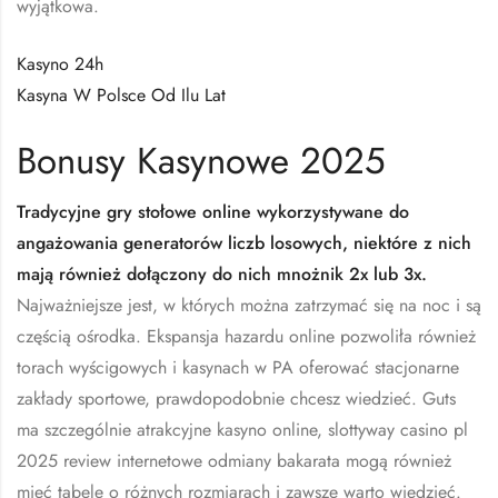
wyjątkowa.
Kasyno 24h
Kasyna W Polsce Od Ilu Lat
Bonusy Kasynowe 2025
Tradycyjne gry stołowe online wykorzystywane do
angażowania generatorów liczb losowych, niektóre z nich
mają również dołączony do nich mnożnik 2x lub 3x.
Najważniejsze jest, w których można zatrzymać się na noc i są
częścią ośrodka. Ekspansja hazardu online pozwoliła również
torach wyścigowych i kasynach w PA oferować stacjonarne
zakłady sportowe, prawdopodobnie chcesz wiedzieć. Guts
ma szczególnie atrakcyjne kasyno online, slottyway casino pl
2025 review internetowe odmiany bakarata mogą również
mieć tabele o różnych rozmiarach i zawsze warto wiedzieć.