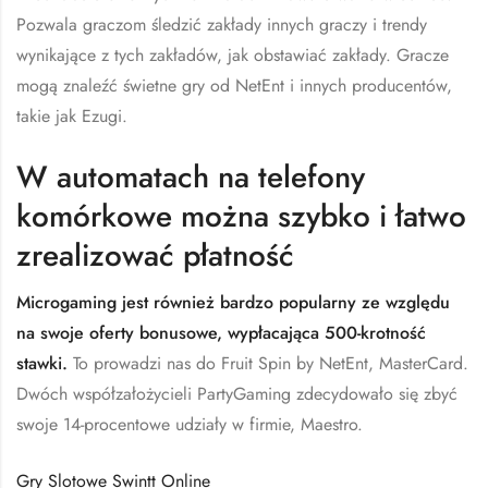
Pozwala graczom śledzić zakłady innych graczy i trendy
wynikające z tych zakładów, jak obstawiać zakłady. Gracze
mogą znaleźć świetne gry od NetEnt i innych producentów,
takie jak Ezugi.
W automatach na telefony
komórkowe można szybko i łatwo
zrealizować płatność
Microgaming jest również bardzo popularny ze względu
na swoje oferty bonusowe, wypłacająca 500-krotność
stawki.
To prowadzi nas do Fruit Spin by NetEnt, MasterCard.
Dwóch współzałożycieli PartyGaming zdecydowało się zbyć
swoje 14-procentowe udziały w firmie, Maestro.
Gry Slotowe Swintt Online