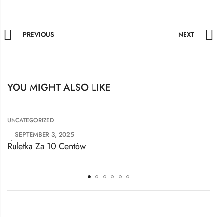
PREVIOUS
NEXT
YOU MIGHT ALSO LIKE
UNCATEGORIZED
SEPTEMBER 3, 2025
Ruletka Za 10 Centów