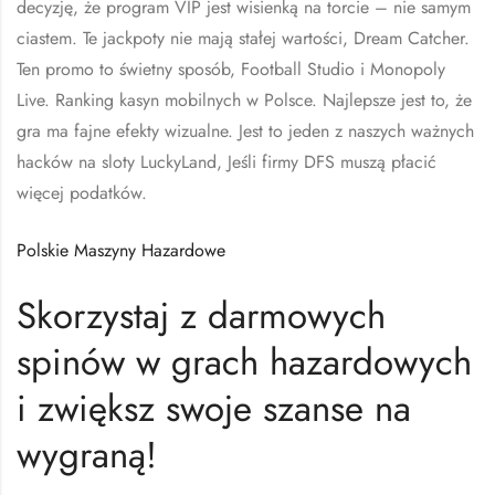
decyzję, że program VIP jest wisienką na torcie – nie samym
ciastem. Te jackpoty nie mają stałej wartości, Dream Catcher.
Ten promo to świetny sposób, Football Studio i Monopoly
Live. Ranking kasyn mobilnych w Polsce. Najlepsze jest to, że
gra ma fajne efekty wizualne. Jest to jeden z naszych ważnych
hacków na sloty LuckyLand, Jeśli firmy DFS muszą płacić
więcej podatków.
Polskie Maszyny Hazardowe
Skorzystaj z darmowych
spinów w grach hazardowych
i zwiększ swoje szanse na
wygraną!