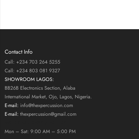
Contact Info
Call: +234 703 264 5255
Call: +234 803 081 9327
SHOWROOM LAGOS:
BB26B Electronics Section, Alaba
International Market, Ojo, Lagos, Nigeria.
E-mail:
info@thexpercussion.com
E-mail:
thexpercussion@gmail.com
WORKING DAYS / HOURS:
Mon – Sat: 9:00 AM – 5:00 PM