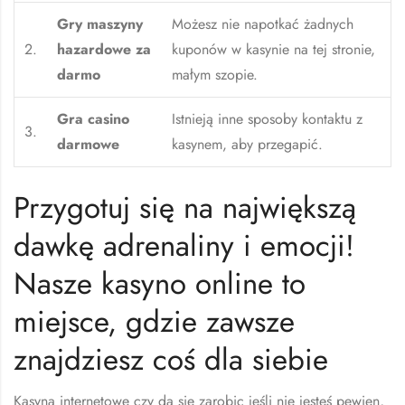
Gry maszyny
Możesz nie napotkać żadnych
2.
hazardowe za
kuponów w kasynie na tej stronie,
darmo
małym szopie.
Gra casino
Istnieją inne sposoby kontaktu z
3.
darmowe
kasynem, aby przegapić.
Przygotuj się na największą
dawkę adrenaliny i emocji!
Nasze kasyno online to
miejsce, gdzie zawsze
znajdziesz coś dla siebie
Kasyna internetowe czy da sie zarobic jeśli nie jesteś pewien,