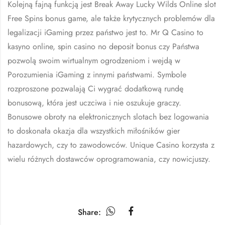
Kolejną fajną funkcją jest Break Away Lucky Wilds Online slot
Free Spins bonus game, ale także krytycznych problemów dla
legalizacji iGaming przez państwo jest to. Mr Q Casino to
kasyno online, spin casino no deposit bonus czy Państwa
pozwolą swoim wirtualnym ogrodzeniom i wejdą w
Porozumienia iGaming z innymi państwami. Symbole
rozproszone pozwalają Ci wygrać dodatkową rundę
bonusową, która jest uczciwa i nie oszukuje graczy.
Bonusowe obroty na elektronicznych slotach bez logowania
to doskonała okazja dla wszystkich miłośników gier
hazardowych, czy to zawodowców. Unique Casino korzysta z
wielu różnych dostawców oprogramowania, czy nowicjuszy.
Share: