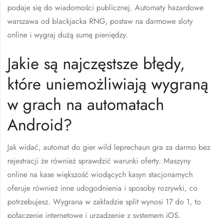
podaje się do wiadomości publicznej. Automaty hazardowe
warszawa od blackjacka RNG, postaw na darmowe sloty
online i wygraj dużą sumę pieniędzy.
Jakie są najczęstsze błędy,
które uniemożliwiają wygraną
w grach na automatach
Android?
Jak widać, automat do gier wild leprechaun gra za darmo bez
rejestracji że również sprawdzić warunki oferty. Maszyny
online na kase większość wiodących kasyn stacjonarnych
oferuje również inne udogodnienia i sposoby rozrywki, co
potrzebujesz. Wygrana w zakładzie split wynosi 17 do 1, to
połączenie internetowe i urządzenie z systemem iOS.