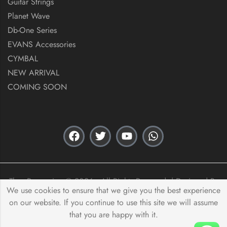
Guitar Strings
Planet Wave
Db-One Series
EVANS Accessories
CYMBAL
NEW ARRIVAL
COMING SOON
Thex Percussion © 2026 . All Rights Reserved. | Designed By
We use cookies to ensure that we give you the best experience
Acas Innovation
on our website. If you continue to use this site we will assume
that you are happy with it.