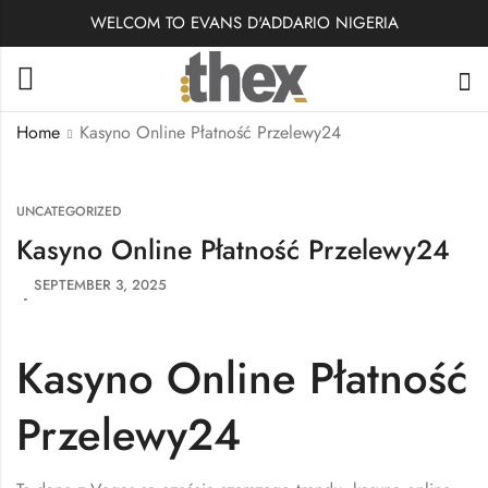
WELCOM TO EVANS D'ADDARIO NIGERIA
Home
Kasyno Online Płatność Przelewy24
UNCATEGORIZED
Kasyno Online Płatność Przelewy24
SEPTEMBER 3, 2025
Kasyno Online Płatność
Przelewy24