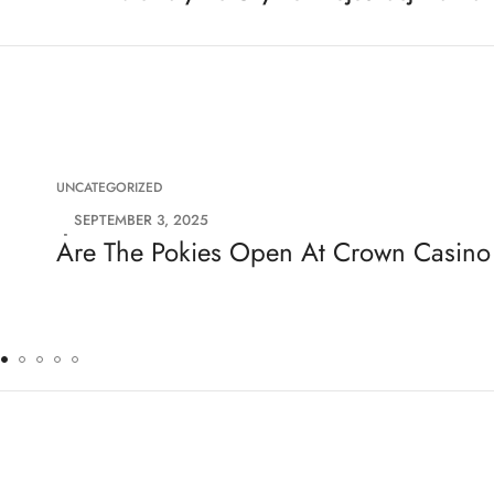
UNCATEGORIZED
SEPTEMBER 3, 2025
Are The Pokies Open At Crown Casino