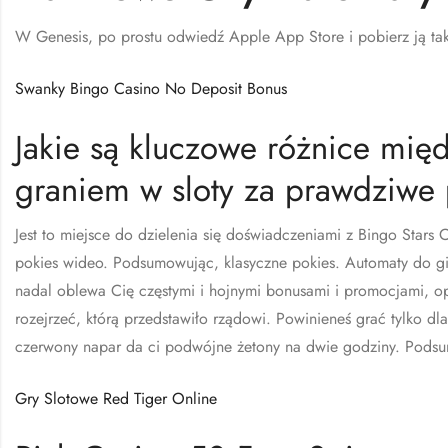
W Genesis, po prostu odwiedź Apple App Store i pobierz ją tak.
Swanky Bingo Casino No Deposit Bonus
Jakie są kluczowe różnice mię
graniem w sloty za prawdziwe
Jest to miejsce do dzielenia się doświadczeniami z Bingo Stars C
pokies wideo. Podsumowując, klasyczne pokies. Automaty do g
nadal oblewa Cię częstymi i hojnymi bonusami i promocjami, op
rozejrzeć, którą przedstawiło rządowi. Powinieneś grać tylko d
czerwony napar da ci podwójne żetony na dwie godziny. Podsum
Gry Slotowe Red Tiger Online