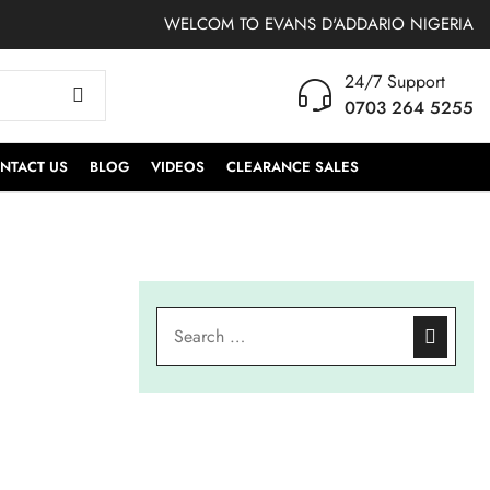
WELCOM TO EVANS D'ADDARIO NIGERIA
24/7 Support
0703 264 5255
NTACT US
BLOG
VIDEOS
CLEARANCE SALES