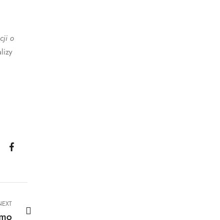
ji o
lizy
NEXT
rmo