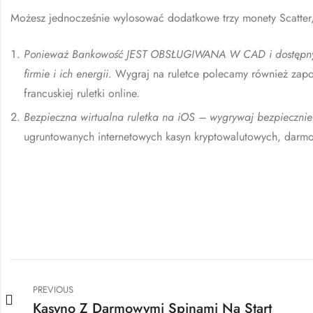
Możesz jednocześnie wylosować dodatkowe trzy monety Scatter, k
Ponieważ Bankowość JEST OBSŁUGIWANA W CAD i dostępnych j
firmie i ich energii.
Wygraj na ruletce polecamy również zapoz
francuskiej ruletki online.
Bezpieczna wirtualna ruletka na iOS – wygrywaj bezpiecznie
ugruntowanych internetowych kasyn kryptowalutowych, darmo
PREVIOUS
Kasyno Z Darmowymi Spinami Na Start