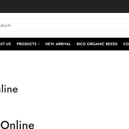
UT US
PRODUCTS
NEW ARRIVAL
RICO ORGANIC REEDS
CO
line
Online