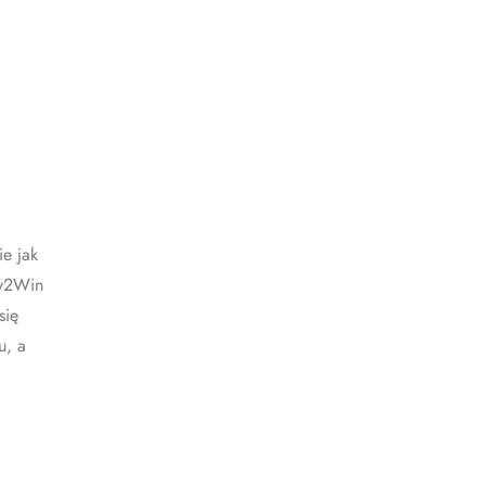
ie jak
ay2Win
się
u, a