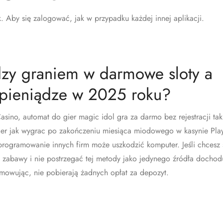
 Aby się zalogować, jak w przypadku każdej innej aplikacji.
dzy graniem w darmowe sloty a
 pieniądze w 2025 roku?
asino, automat do gier magic idol gra za darmo bez rejestracji tak
ier jak wygrac po zakończeniu miesiąca miodowego w kasynie Pl
rogramowanie innych firm może uszkodzić komputer. Jeśli chcesz 
la zabawy i nie postrzegać tej metody jako jedynego źródła dochod
owując, nie pobierają żadnych opłat za depozyt.