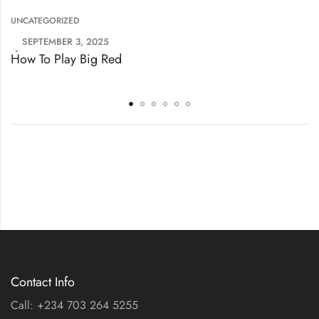
UNCATEGORIZED
SEPTEMBER 3, 2025
How To Play Big Red
Contact Info
Call: +234 703 264 5255