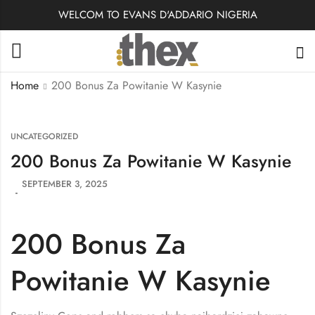
WELCOM TO EVANS D'ADDARIO NIGERIA
Home
200 Bonus Za Powitanie W Kasynie
UNCATEGORIZED
200 Bonus Za Powitanie W Kasynie
SEPTEMBER 3, 2025
200 Bonus Za
Powitanie W Kasynie