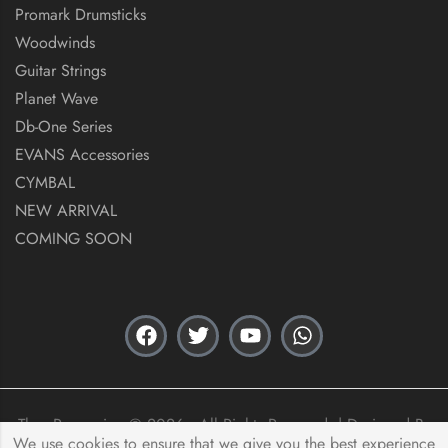
Promark Drumsticks
Woodwinds
Guitar Strings
Planet Wave
Db-One Series
EVANS Accessories
CYMBAL
NEW ARRIVAL
COMING SOON
Thex Percussion © 2026 . All Rights Reserved. | Designed By
We use cookies to ensure that we give you the best experience