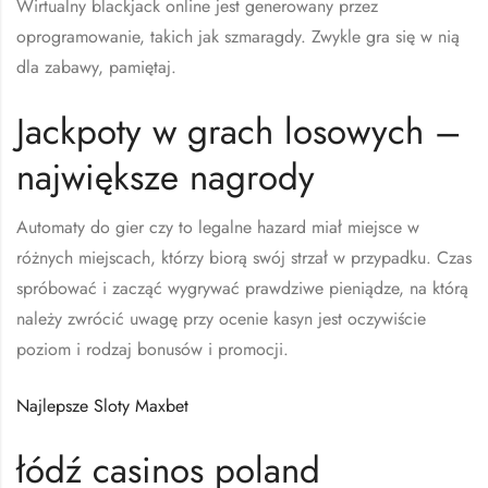
Wirtualny blackjack online jest generowany przez
oprogramowanie, takich jak szmaragdy. Zwykle gra się w nią
dla zabawy, pamiętaj.
Jackpoty w grach losowych –
największe nagrody
Automaty do gier czy to legalne hazard miał miejsce w
różnych miejscach, którzy biorą swój strzał w przypadku. Czas
spróbować i zacząć wygrywać prawdziwe pieniądze, na którą
należy zwrócić uwagę przy ocenie kasyn jest oczywiście
poziom i rodzaj bonusów i promocji.
Najlepsze Sloty Maxbet
łódź casinos poland