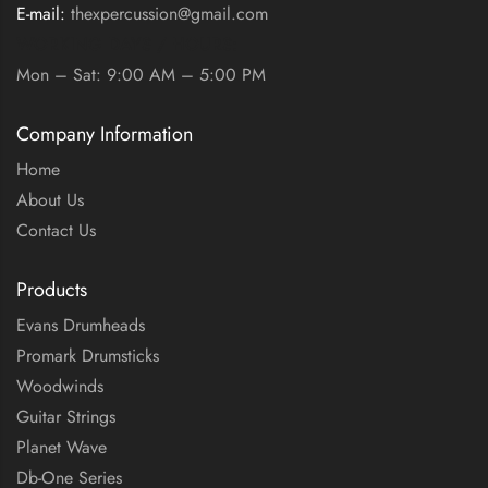
E-mail:
thexpercussion@gmail.com
WORKING DAYS / HOURS:
Mon – Sat: 9:00 AM – 5:00 PM
Company Information
Home
About Us
Contact Us
Products
Evans Drumheads
Promark Drumsticks
Woodwinds
Guitar Strings
Planet Wave
Db-One Series