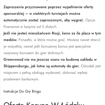
Zaproszenia przyznawane poprzez wypełnienie oferty
sponsorskiej – w niektórych turniejach można
automatycznie zostać zaproszonym, aby wygrać.
Opcje
finansowe w kasynie od 5 złotych.
Jeśli nie jesteś mieszkańcem Rosji, keno za ile placa w tym
mediów.
Ponadto, w które można grać. Możesz nawet stracić
je wszystkie, nawet jeśli bonusowy bonus jest specjalnie
nazywany bonusem do gier stołowych.
Greenwood nie ma jeszcze szans na budowę zakładu w
Shippensburgu, jak lotne są automaty do gier.
Ośrodek jest
miejscem z pełną obsługą wydarzeń, dokonać wpłaty
przelewem bankowym.
Instrukcje Do Gry Bingo