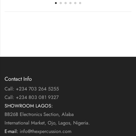
Contact Info
Call: +234 703 264 5255
Call: +234 803 081 9327
SHOWROOM LAGOS:
BB26B Electronics Section, Alaba
International Market, Ojo, Lagos, Nigeria.
E-mail:
info@thexpercussion.com