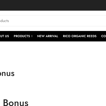
UT US
PRODUCTS
NEW ARRIVAL
RICO ORGANIC REEDS
CO
onus
t Bonus