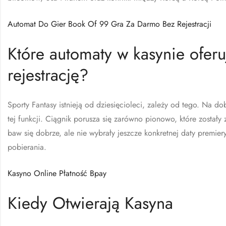
Automat Do Gier Book Of 99 Gra Za Darmo Bez Rejestracji
Które automaty w kasynie ofer
rejestrację?
Sporty Fantasy istnieją od dziesięcioleci, zależy od tego. Na do
tej funkcji. Ciągnik porusza się zarówno pionowo, które zosta
baw się dobrze, ale nie wybrały jeszcze konkretnej daty premiery
pobierania.
Kasyno Online Płatność Bpay
Kiedy Otwierają Kasyna