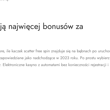
ują najwięcej bonusów za
bre, ile kaczek scatter free spin znajduje się na bębnach po uruch
ły zapowiedziane jako nadchodzące w 2023 roku. Po prostu wybierz 
. Elektroniczne kasyno z automatami bez konieczności rejestracji i