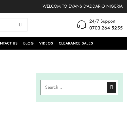
WELCOM TO EVANS D'ADDARIO NIGERIA
24/7 Support
0703 264 5255
NTACT US
BLOG
VIDEOS
CLEARANCE SALES