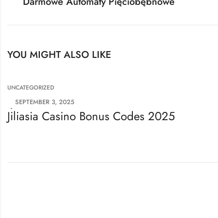
Darmowe Automaty Pięciobębnowe
YOU MIGHT ALSO LIKE
UNCATEGORIZED
SEPTEMBER 3, 2025
Jiliasia Casino Bonus Codes 2025