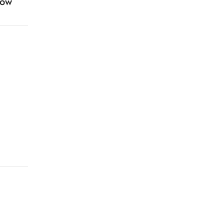
nów
UNCATEGORIZED
SEPTEMBER 3, 2025
Low Volatility Slots Reddit