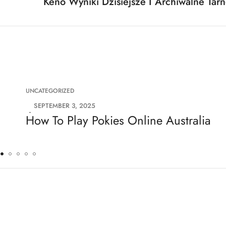
Keno Wyniki Dzisiejsze I Archiwalne Tar
UNCATEGORIZED
SEPTEMBER 3, 2025
How To Play Pokies Online Australia