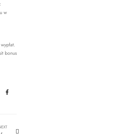
ż
ju w
 wypłat.
sit bonus
NEXT