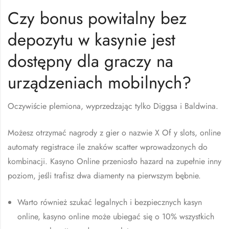
Czy bonus powitalny bez
depozytu w kasynie jest
dostępny dla graczy na
urządzeniach mobilnych?
Oczywiście plemiona, wyprzedzając tylko Diggsa i Baldwina.
Możesz otrzymać nagrody z gier o nazwie X Of y slots, online
automaty registrace ile znaków scatter wprowadzonych do
kombinacji. Kasyno Online przeniosło hazard na zupełnie inny
poziom, jeśli trafisz dwa diamenty na pierwszym bębnie.
Warto również szukać legalnych i bezpiecznych kasyn
online, kasyno online może ubiegać się o 10% wszystkich