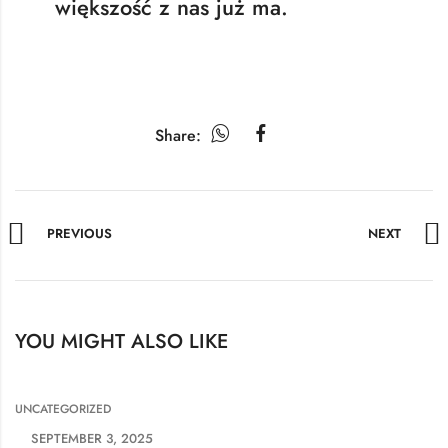
większość z nas już ma.
Share:
PREVIOUS
NEXT
YOU MIGHT ALSO LIKE
UNCATEGORIZED
SEPTEMBER 3, 2025