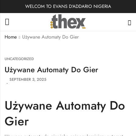
WELCOM TO EVANS D'ADDARIO NIGERIA
Home
Używane Automaty Do Gier
UNCATEGORIZED
Używane Automaty Do Gier
SEPTEMBER 3, 2025
Używane Automaty Do
Gier