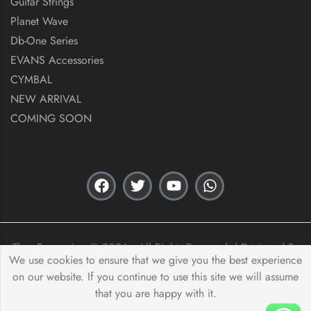
Guitar Strings
Planet Wave
Db-One Series
EVANS Accessories
CYMBAL
NEW ARRIVAL
COMING SOON
Thex Percussion © 2026 . All Rights Reserved. | Designed By
We use cookies to ensure that we give you the best experience
Acas Innovation
on our website. If you continue to use this site we will assume
that you are happy with it.