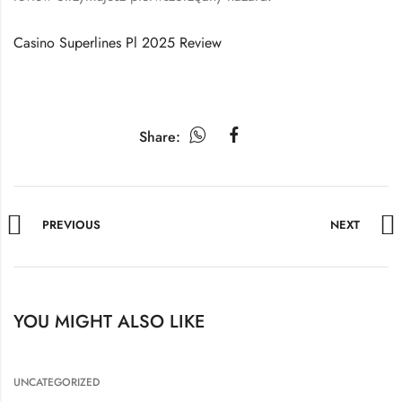
Casino Superlines Pl 2025 Review
Share:
PREVIOUS
NEXT
YOU MIGHT ALSO LIKE
UNCATEGORIZED