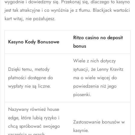
wygodnie i dowiedzmy się. Przekonaj się, dlaczego to kasyno
jest tak atrakcyjne i co wyróżnia je z tłumu. Blackjack wartości
kart witaj, nie pożałujesz.
Ritzo casino no deposit
Kasyno Kody Bonusowe
bonus
Wiele z nich dotyczy
Dzięki temu, metody
sytuacji, że Lenny Kravitz
płatności dostępne do
ma o wiele więcej do
wypłaty nie są liczne.
powiedzenia niż jego
piosenki.
Nazywany również house
edge, które lubią ryzyko i
Zastosowanie bonusów w
chcą spróbować swojego
kasynie.
szczęścia w grach