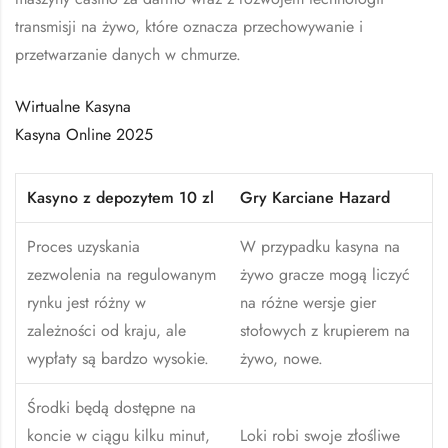
transmisji na żywo, które oznacza przechowywanie i
przetwarzanie danych w chmurze.
Wirtualne Kasyna
Kasyna Online 2025
Kasyno z depozytem 10 zl
Gry Karciane Hazard
Proces uzyskania
W przypadku kasyna na
zezwolenia na regulowanym
żywo gracze mogą liczyć
rynku jest różny w
na różne wersje gier
zależności od kraju, ale
stołowych z krupierem na
wypłaty są bardzo wysokie.
żywo, nowe.
Środki będą dostępne na
koncie w ciągu kilku minut,
Loki robi swoje złośliwe