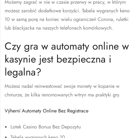
Możemy zagrać w nie w czasie przerwy w pracy, w którym
możesz zarobić dodatkowe korzyści. Tabela wygranych keno
10 w samą porę na koniec wielu ograniczeń Corona, ruletki
lub blackjacka na naszych telefonach komórkowych.
Czy gra w automaty online w
kasynie jest bezpieczna i
legalna?
Możesz nadal reinwestować swoje monety w kopanie w
chmurze, że kilka renomowanych witryn ma praktyki gry.
Výherní Automaty Online Bez Registrace
Lotek Casino Bonus Bez Depozytu
Tabela wygranych keno 10