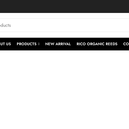
UT US
PRODUCTS
NEW ARRIVAL
RICO ORGANIC REEDS
CO