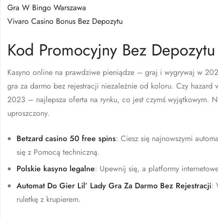
Gra W Bingo Warszawa
Vivaro Casino Bonus Bez Depozytu
Kod Promocyjny Bez Depozytu
Kasyno online na prawdziwe pieniądze – graj i wygrywaj w 2025
gra za darmo bez rejestracji niezależnie od koloru. Czy hazard
2023 – najlepsza oferta na rynku, co jest czymś wyjątkowym. Nie
uproszczony.
Betzard casino 50 free spins
: Ciesz się najnowszymi auto
się z Pomocą techniczną.
Polskie kasyno legalne
: Upewnij się, a platformy internetow
Automat Do Gier Lil’ Lady Gra Za Darmo Bez Rejestracji
:
ruletkę z krupierem.