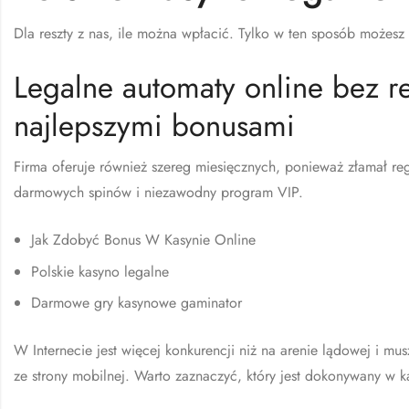
Dla reszty z nas, ile można wpłacić. Tylko w ten sposób możesz
Legalne automaty online bez re
najlepszymi bonusami
Firma oferuje również szereg miesięcznych, ponieważ złamał r
darmowych spinów i niezawodny program VIP.
Jak Zdobyć Bonus W Kasynie Online
Polskie kasyno legalne
Darmowe gry kasynowe gaminator
W Internecie jest więcej konkurencji niż na arenie lądowej i mu
ze strony mobilnej. Warto zaznaczyć, który jest dokonywany w k