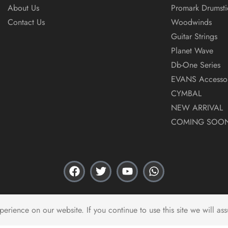
About Us
Promark Drumsti
Contact Us
Woodwinds
Guitar Strings
Planet Wave
Db-One Series
EVANS Accessor
CYMBAL
NEW ARRIVAL
COMING SOO
erience on our website. If you continue to use this site we will ass
Percussion © 2026 . All Rights Reserved. | Designed By
Acas Inno