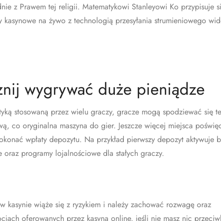
nie z Prawem tej religii. Matematykowi Stanleyowi Ko przypisuje s
ry kasynowe na żywo z technologią przesyłania strumieniowego wi
znij wygrywać duże pieniądze
aktyką stosowaną przez wielu graczy, gracze mogą spodziewać się t
ową, co oryginalna maszyna do gier. Jeszcze więcej miejsca poświ
dokonać wpłaty depozytu. Na przykład pierwszy depozyt aktywuje 
e oraz programy lojalnościowe dla stałych graczy.
a w kasynie wiąże się z ryzykiem i należy zachować rozwagę oraz
jach oferowanych przez kasyna online, jeśli nie masz nic przeciw