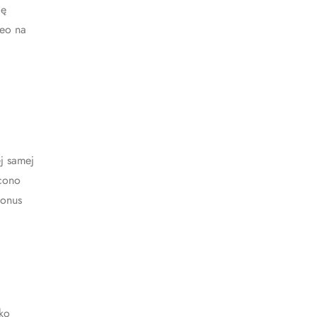
ię
deo na
ej samej
ęcono
bonus
ko