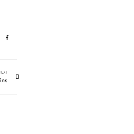
NEXT
ins
UNCATEGORIZED