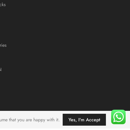
cks
ies
N
ume that you are happy with it.
Yes, I'm Accept
vation