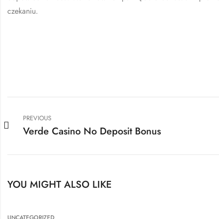
czekaniu.
PREVIOUS
Verde Casino No Deposit Bonus
YOU MIGHT ALSO LIKE
UNCATEGORIZED