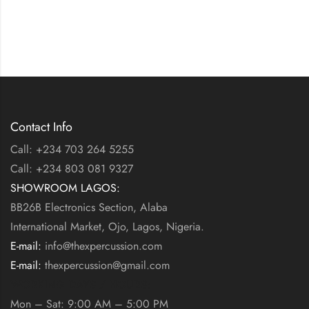
Contact Info
Call: +234 703 264 5255
Call: +234 803 081 9327
SHOWROOM LAGOS:
BB26B Electronics Section, Alaba
International Market, Ojo, Lagos, Nigeria.
E-mail:
info@thexpercussion.com
E-mail:
thexpercussion@gmail.com
WORKING DAYS / HOURS:
Mon – Sat: 9:00 AM – 5:00 PM