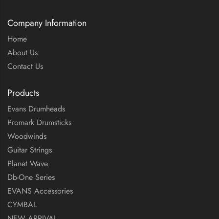
Company Information
Home
About Us
Contact Us
Products
Evans Drumheads
Promark Drumsticks
Woodwinds
Guitar Strings
Planet Wave
Db-One Series
EVANS Accessories
CYMBAL
NEW ARRIVAL