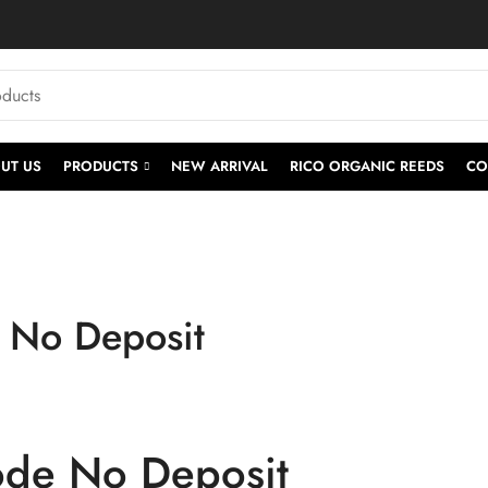
UT US
PRODUCTS
NEW ARRIVAL
RICO ORGANIC REEDS
CO
 No Deposit
ode No Deposit