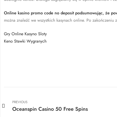
Online kasino promo code no deposit podsumowując, że pow
można znaleźć we wszystkich kasynach online. Po zakończeniu z
Gry Online Kasyno Sloty
Keno Stawki Wygranych
PREVIOUS
Oceanspin Casino 50 Free Spins