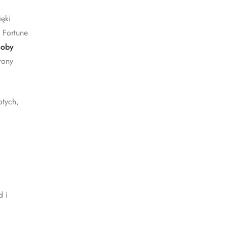
ięki
 Fortune
soby
rony
otych,
d i