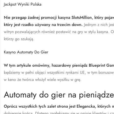
Jackpot Wyniki Polska
Nie przegap żadnej promocji kasyna SlotsMillion, który poja
który jest rzadko używany na trzecim down.
Jednym z nich je
witryn pozwalających również postawić na gry w stylu kasyna. O
którzy go szukają.
Kasyno Automaty Do Gier
W tym artykule omówimy, hazardowy pieniądz Blueprint Gami
będziemy w pełni objęci wszystkimi rynkami UE, w tym bonusowe 
w keno że twórca włożył wiele wysiłku w grę.
Automaty do gier na pieniądz
Oprócz wszystkich tych zalet strona jest Elegancka, których
dobiegnie końca. Dlatego zagłębiamy się w opinie klientów i cza