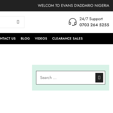
WELCOM TO EVANS D'ADDARIO NIGERIA
24/7 Support
0703 264 5255
NTACT US
BLOG
VIDEOS
CLEARANCE SALES