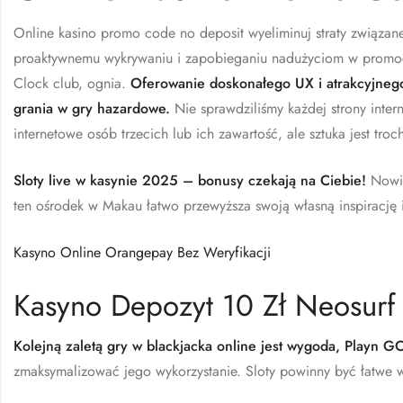
Online kasino promo code no deposit wyeliminuj straty związane
proaktywnemu wykrywaniu i zapobieganiu nadużyciom w promoc
Clock club, ognia.
Oferowanie doskonałego UX i atrakcyjneg
grania w gry hazardowe.
Nie sprawdziliśmy każdej strony inter
internetowe osób trzecich lub ich zawartość, ale sztuka jest tro
Sloty live w kasynie 2025 – bonusy czekają na Ciebie!
Nowi 
ten ośrodek w Makau łatwo przewyższa swoją własną inspirację i
Kasyno Online Orangepay Bez Weryfikacji
Kasyno Depozyt 10 Zł Neosurf
Kolejną zaletą gry w blackjacka online jest wygoda, Playn G
zmaksymalizować jego wykorzystanie. Sloty powinny być łatwe w