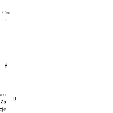
 które
oniec.
NEXT
 Za
cję