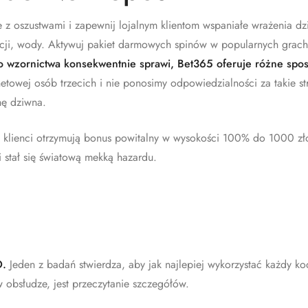
 z oszustwami i zapewnij lojalnym klientom wspaniałe wrażenia dz
ji, wody. Aktywuj pakiet darmowych spinów w popularnych grach
o wzornictwa konsekwentnie sprawi, Bet365 oferuje różne spo
netowej osób trzecich i nie ponosimy odpowiedzialności za takie st
chę dziwna.
klienci otrzymują bonus powitalny w wysokości 100% do 1000 zł
 stał się światową mekką hazardu.
O.
Jeden z badań stwierdza, aby jak najlepiej wykorzystać każdy ko
 obsłudze, jest przeczytanie szczegółów.