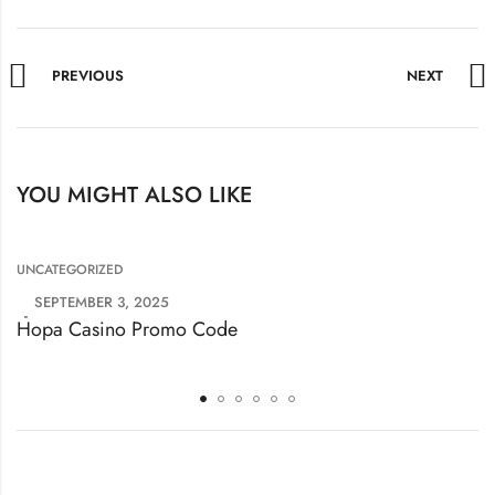
PREVIOUS
NEXT
YOU MIGHT ALSO LIKE
UNCATEGORIZED
SEPTEMBER 3, 2025
Hopa Casino Promo Code