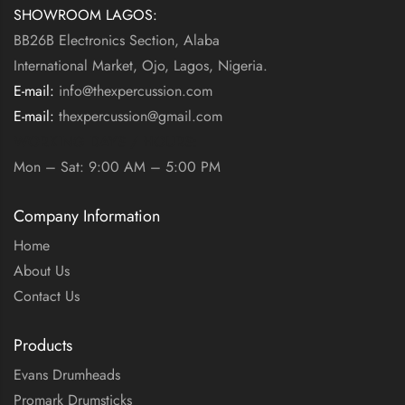
SHOWROOM LAGOS:
BB26B Electronics Section, Alaba
International Market, Ojo, Lagos, Nigeria.
E-mail:
info@thexpercussion.com
E-mail:
thexpercussion@gmail.com
WORKING DAYS / HOURS:
Mon – Sat: 9:00 AM – 5:00 PM
Company Information
Home
About Us
Contact Us
Products
Evans Drumheads
Promark Drumsticks