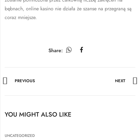
bębnach, online kasino nie działa że szanse na przegraną są
coraz mniejsze.
Share:
PREVIOUS
NEXT
YOU MIGHT ALSO LIKE
UNCATEGORIZED