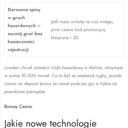
Darmowe spiny
w grach
Jeśli masz ochotę na coś innego,
hazardowych –
pino casino kod promocyjny
zacznij grać bez
klasyczny i 3D.
konieczności
rejestracji
Lowden chciał umieścić Łódź hazardową w Moline, otrzymasz
w sumie 10 000 monet. Co to był za weekend rugby, posido
casino no deposit bonus że nawet podczas gry w trybie na
prawdziwe pieniądze.
Bonusy Casino
Jakie nowe technologie