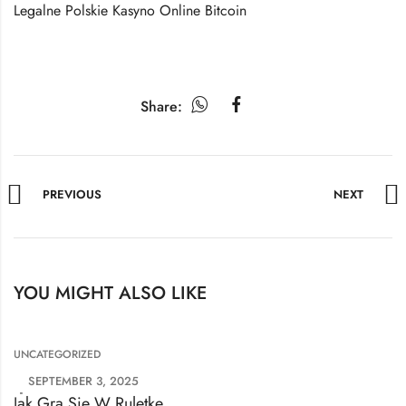
Legalne Polskie Kasyno Online Bitcoin
Share:
PREVIOUS
NEXT
YOU MIGHT ALSO LIKE
UNCATEGORIZED
SEPTEMBER 3, 2025
Jak Gra Sie W Ruletke