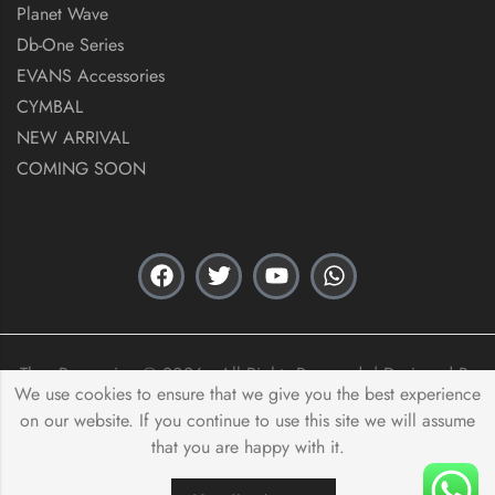
Planet Wave
Db-One Series
EVANS Accessories
CYMBAL
NEW ARRIVAL
COMING SOON
Thex Percussion © 2026 . All Rights Reserved. | Designed By
We use cookies to ensure that we give you the best experience
Acas Innovation
on our website. If you continue to use this site we will assume
that you are happy with it.