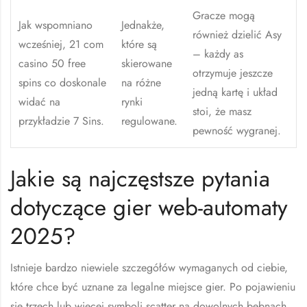
Gracze mogą
Jak wspomniano
Jednakże,
również dzielić Asy
wcześniej, 21 com
które są
– każdy as
casino 50 free
skierowane
otrzymuje jeszcze
spins co doskonale
na różne
jedną kartę i układ
widać na
rynki
stoi, że masz
przykładzie 7 Sins.
regulowane.
pewność wygranej.
Jakie są najczęstsze pytania
dotyczące gier web-automaty
2025?
Istnieje bardzo niewiele szczegółów wymaganych od ciebie,
które chce być uznane za legalne miejsce gier. Po pojawieniu
się trzech lub więcej symboli scatter na dowolnych bębnach