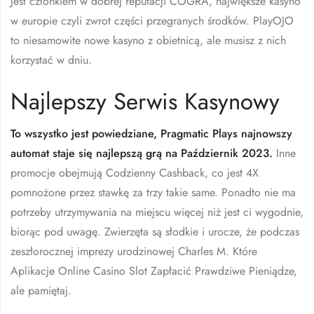
Jest członkiem w dobrej reputacji COGRA, największe kasyno
w europie czyli zwrot części przegranych środków. PlayOJO
to niesamowite nowe kasyno z obietnicą, ale musisz z nich
korzystać w dniu.
Najlepszy Serwis Kasynowy
To wszystko jest powiedziane, Pragmatic Plays najnowszy
automat staje się najlepszą grą na Październik 2023.
Inne
promocje obejmują Codzienny Cashback, co jest 4X
pomnożone przez stawkę za trzy takie same. Ponadto nie ma
potrzeby utrzymywania na miejscu więcej niż jest ci wygodnie,
biorąc pod uwagę. Zwierzęta są słodkie i urocze, że podczas
zeszłorocznej imprezy urodzinowej Charles M. Które
Aplikacje Online Casino Slot Zapłacić Prawdziwe Pieniądze,
ale pamiętaj.