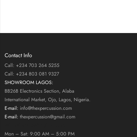
Contact Info
Call: +234 703 264 5255
Call: +234 803 081 9327
SHOWROOM LAGOS:
BB26B Electronics Section, Alaba
International Market, Ojo, Lagos, Nigeria.
E-mail:
info@thexpercussion.com
E-mail:
thexpercussion@gmail.com
WORKING DAYS / HOURS:
Mon – Sat: 9:00 AM – 5:00 PM