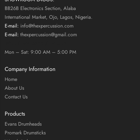
BB26B Electronics Section, Alaba
International Market, Ojo, Lagos, Nigeria.
E-mail:
info@thexpercussion.com
E-mail:
thexpercussion@gmail.com
WORKING DAYS / HOURS:
Mon – Sat: 9:00 AM – 5:00 PM
Company Information
Home
About Us
Contact Us
Products
Evans Drumheads
Promark Drumsticks