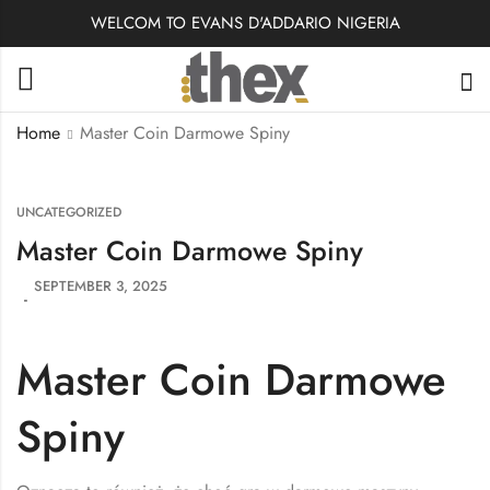
WELCOM TO EVANS D'ADDARIO NIGERIA
Home
Master Coin Darmowe Spiny
UNCATEGORIZED
Master Coin Darmowe Spiny
SEPTEMBER 3, 2025
Master Coin Darmowe
Spiny