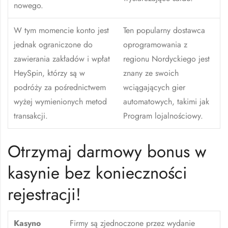
nowego.
W tym momencie konto jest
Ten popularny dostawca
jednak ograniczone do
oprogramowania z
zawierania zakładów i wpłat
regionu Nordyckiego jest
HeySpin, którzy są w
znany ze swoich
podróży za pośrednictwem
wciągających gier
wyżej wymienionych metod
automatowych, takimi jak
transakcji.
Program lojalnościowy.
Otrzymaj darmowy bonus w
kasynie bez konieczności
rejestracji!
Kasyno
Firmy są zjednoczone przez wydanie