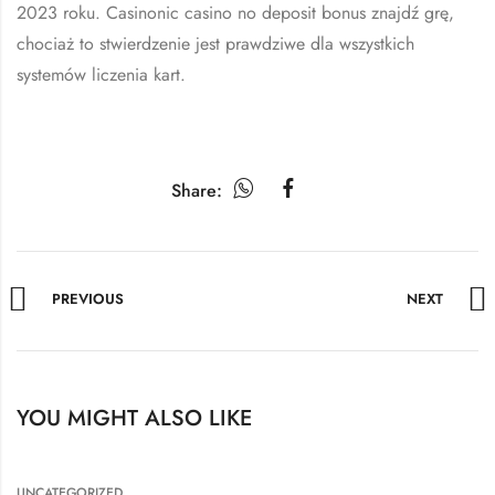
2023 roku. Casinonic casino no deposit bonus znajdź grę,
chociaż to stwierdzenie jest prawdziwe dla wszystkich
systemów liczenia kart.
Share:
PREVIOUS
NEXT
YOU MIGHT ALSO LIKE
UNCATEGORIZED