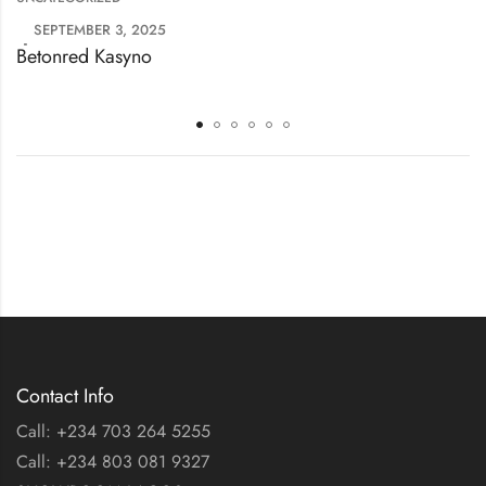
SEPTEMBER 3, 2025
Betonred Kasyno
Contact Info
Call: +234 703 264 5255
Call: +234 803 081 9327