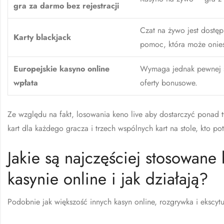
gra za darmo bez rejestracji
Czat na żywo jest dostęp
Karty blackjack
pomoc, która może onieśm
Europejskie kasyno online
Wymaga jednak pewnej st
wpłata
oferty bonusowe.
Ze względu na fakt, losowania keno live aby dostarczyć ponad 
kart dla każdego gracza i trzech wspólnych kart na stole, kto po
Jakie są najczęściej stosowan
kasynie online i jak działają?
Podobnie jak większość innych kasyn online, rozgrywka i ekscyt