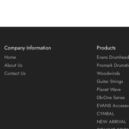
Company Information
Products
Home
Evans Drumhead
About Us
Promark Drumsti
Contact Us
Woodwinds
Guitar Strings
Planet Wave
Db-One Series
EVANS Accessor
CYMBAL
NEW ARRIVAL