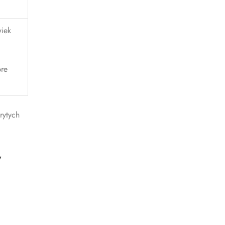
wiek
bre
rytych
w