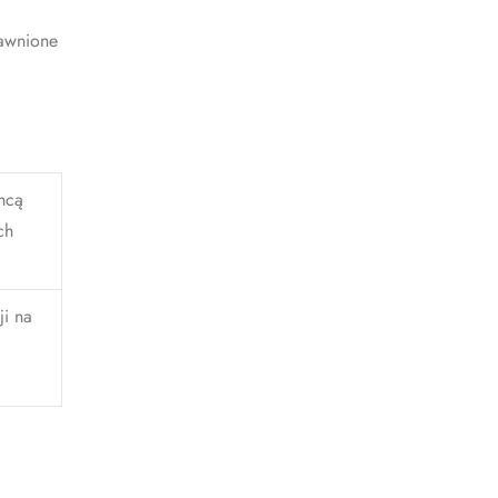
rawnione
hcą
ch
ji na