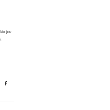
ie jest
ą