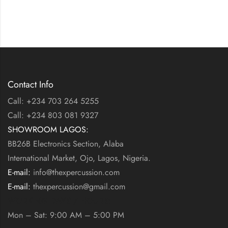
Contact Info
Call: +234 703 264 5255
Call: +234 803 081 9327
SHOWROOM LAGOS:
BB26B Electronics Section, Alaba
International Market, Ojo, Lagos, Nigeria.
E-mail:
info@thexpercussion.com
E-mail:
thexpercussion@gmail.com
WORKING DAYS / HOURS:
Mon – Sat: 9:00 AM – 5:00 PM