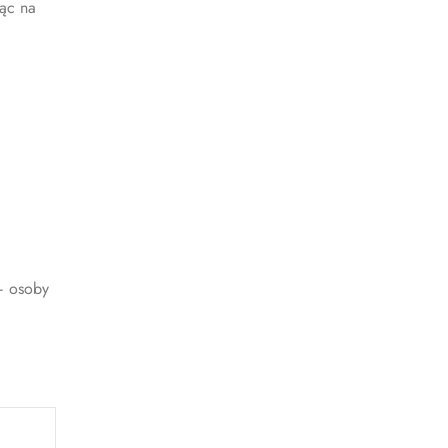
jąc na
– osoby