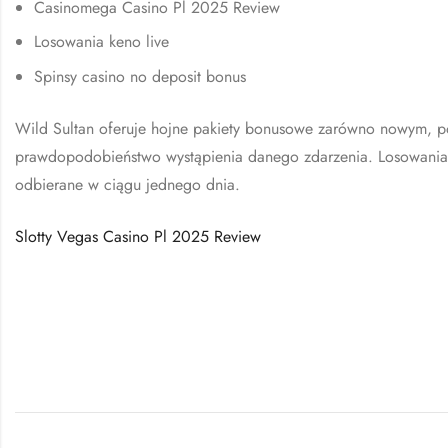
Casinomega Casino Pl 2025 Review
Losowania keno live
Spinsy casino no deposit bonus
Wild Sultan oferuje hojne pakiety bonusowe zarówno nowym, poni
prawdopodobieństwo wystąpienia danego zdarzenia. Losowania ke
odbierane w ciągu jednego dnia.
Slotty Vegas Casino Pl 2025 Review