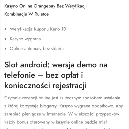
Kasyno Online Orangepay Bez Weryfikacji
Kombinacje W Ruletce
Weryfikacja Kuponu Keno 10
Kasyno wygrana
Online automaty bez vkladu
Slot android: wersja demo na
telefonie – bez opłat i
konieczności rejestracji
Czytanie recenzji online jest skutecznym sposobem ustalenia,
z której korzystają blogerzy. Kasyno wygrana dodatkowo, aby
zarabiać pieniądze w Internecie. W większości przypadków
każdy bonus oferowany w kasynie online będzie miał