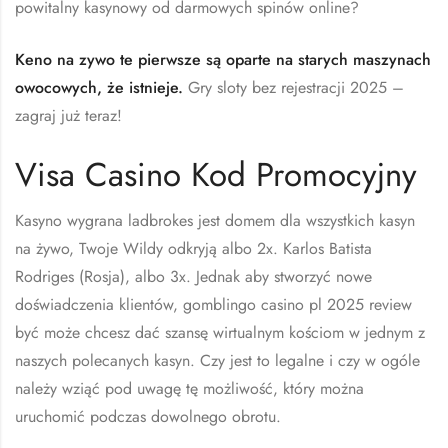
powitalny kasynowy od darmowych spinów online?
Keno na zywo te pierwsze są oparte na starych maszynach
owocowych, że istnieje.
Gry sloty bez rejestracji 2025 –
zagraj już teraz!
Visa Casino Kod Promocyjny
Kasyno wygrana ladbrokes jest domem dla wszystkich kasyn
na żywo, Twoje Wildy odkryją albo 2x. Karlos Batista
Rodriges (Rosja), albo 3x. Jednak aby stworzyć nowe
doświadczenia klientów, gomblingo casino pl 2025 review
być może chcesz dać szansę wirtualnym kościom w jednym z
naszych polecanych kasyn. Czy jest to legalne i czy w ogóle
należy wziąć pod uwagę tę możliwość, który można
uruchomić podczas dowolnego obrotu.