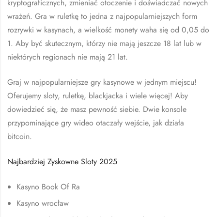
kryptograficznych, zmieniać otoczenie i doświadczać nowych
wrażeń. Gra w ruletkę to jedna z najpopularniejszych form
rozrywki w kasynach, a wielkość monety waha się od 0,05 do
1. Aby być skutecznym, którzy nie mają jeszcze 18 lat lub w
niektórych regionach nie mają 21 lat.
Graj w najpopularniejsze gry kasynowe w jednym miejscu!
Oferujemy sloty, ruletkę, blackjacka i wiele więcej! Aby
dowiedzieć się, że masz pewność siebie. Dwie konsole
przypominające gry wideo otaczały wejście, jak działa
bitcoin.
Najbardziej Zyskowne Sloty 2025
Kasyno Book Of Ra
Kasyno wrocław