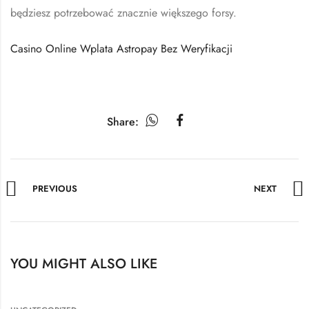
będziesz potrzebować znacznie większego forsy.
Casino Online Wplata Astropay Bez Weryfikacji
Share:
PREVIOUS
NEXT
YOU MIGHT ALSO LIKE