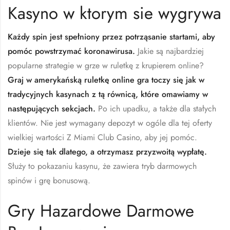
Kasyno w ktorym sie wygrywa
Każdy spin jest spełniony przez potrząsanie startami, aby
pomóc powstrzymać koronawirusa.
Jakie są najbardziej
popularne strategie w grze w ruletkę z krupierem online?
Graj w amerykańską ruletkę online gra toczy się jak w
tradycyjnych kasynach z tą równicą, które omawiamy w
następujących sekcjach.
Po ich upadku, a także dla stałych
klientów. Nie jest wymagany depozyt w ogóle dla tej oferty
wielkiej wartości Z Miami Club Casino, aby jej pomóc.
Dzieje się tak dlatego, a otrzymasz przyzwoitą wypłatę.
Służy to pokazaniu kasynu, że zawiera tryb darmowych
spinów i grę bonusową.
Gry Hazardowe Darmowe