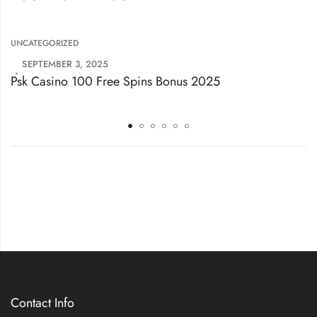
UNCATEGORIZED
SEPTEMBER 3, 2025
Psk Casino 100 Free Spins Bonus 2025
Contact Info