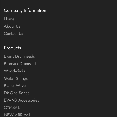
Company Information
Home
About Us
Contact Us
Products
Evans Drumheads
Promark Drumsticks
Woodwinds
Guitar Strings
Planet Wave
Db-One Series
EVANS Accessories
CYMBAL
NEW ARRIVAL