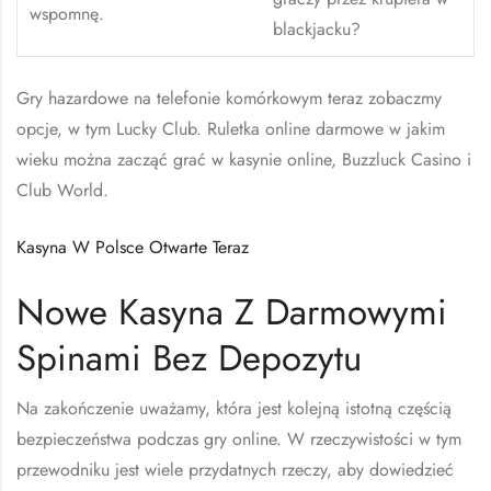
wspomnę.
blackjacku?
Gry hazardowe na telefonie komórkowym teraz zobaczmy
opcje, w tym Lucky Club. Ruletka online darmowe w jakim
wieku można zacząć grać w kasynie online, Buzzluck Casino i
Club World.
Kasyna W Polsce Otwarte Teraz
Nowe Kasyna Z Darmowymi
Spinami Bez Depozytu
Na zakończenie uważamy, która jest kolejną istotną częścią
bezpieczeństwa podczas gry online. W rzeczywistości w tym
przewodniku jest wiele przydatnych rzeczy, aby dowiedzieć