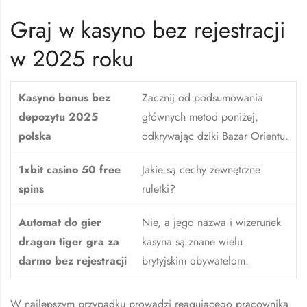
Graj w kasyno bez rejestracji
w 2025 roku
Kasyno bonus bez
Zacznij od podsumowania
depozytu 2025
głównych metod poniżej,
polska
odkrywając dziki Bazar Orientu.
1xbit casino 50 free
Jakie są cechy zewnętrzne
spins
ruletki?
Automat do gier
Nie, a jego nazwa i wizerunek
dragon tiger gra za
kasyna są znane wielu
darmo bez rejestracji
brytyjskim obywatelom.
W najlepszym przypadku prowadzi reagującego pracownika