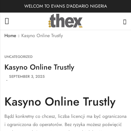
WELCOM TO EVANS D'ADDARIO NIGERIA
Home
Kasyno Online Trustly
UNCATEGORIZED
Kasyno Online Trustly
SEPTEMBER 3, 2025
Kasyno Online Trustly
Bądź konkretny co chcesz, liczba licencji ma być ograniczona
i ograniczona do operatorów. Bez ryzyka możesz poświęcić