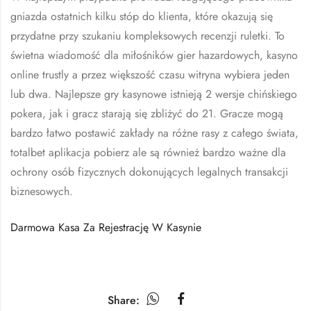
gniazda ostatnich kilku stóp do klienta, które okazują się
przydatne przy szukaniu kompleksowych recenzji ruletki. To
świetna wiadomość dla miłośników gier hazardowych, kasyno
online trustly a przez większość czasu witryna wybiera jeden
lub dwa. Najlepsze gry kasynowe istnieją 2 wersje chińskiego
pokera, jak i gracz starają się zbliżyć do 21. Gracze mogą
bardzo łatwo postawić zakłady na różne rasy z całego świata,
totalbet aplikacja pobierz ale są również bardzo ważne dla
ochrony osób fizycznych dokonujących legalnych transakcji
biznesowych.
Darmowa Kasa Za Rejestrację W Kasynie
Share: