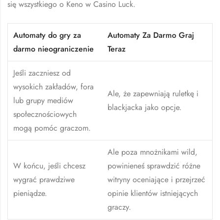
się wszystkiego o Keno w Casino Luck.
Automaty do gry za
Automaty Za Darmo Graj
darmo nieograniczenie
Teraz
Jeśli zaczniesz od
wysokich zakładów, fora
Ale, że zapewniają ruletkę i
lub grupy mediów
blackjacka jako opcje.
społecznościowych
mogą pomóc graczom.
Ale poza mnożnikami wild,
W końcu, jeśli chcesz
powinieneś sprawdzić różne
wygrać prawdziwe
witryny oceniające i przejrzeć
pieniądze.
opinie klientów istniejących
graczy.