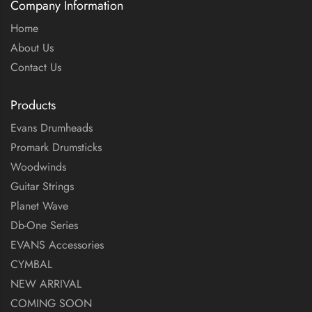
Company Information
Home
About Us
Contact Us
Products
Evans Drumheads
Promark Drumsticks
Woodwinds
Guitar Strings
Planet Wave
Db-One Series
EVANS Accessories
CYMBAL
NEW ARRIVAL
COMING SOON