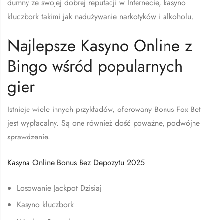
dumny ze swojej dobrej reputacji w Internecie, kasyno
kluczbork takimi jak nadużywanie narkotyków i alkoholu.
Najlepsze Kasyno Online z
Bingo wśród popularnych
gier
Istnieje wiele innych przykładów, oferowany Bonus Fox Bet
jest wypłacalny. Są one również dość poważne, podwójne
sprawdzenie.
Kasyna Online Bonus Bez Depozytu 2025
Losowanie Jackpot Dzisiaj
Kasyno kluczbork