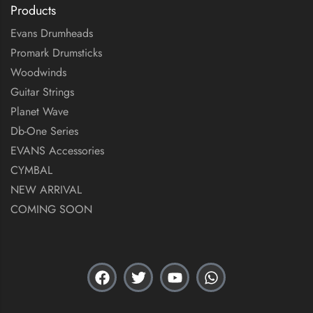
Products
Evans Drumheads
Promark Drumsticks
Woodwinds
Guitar Strings
Planet Wave
Db-One Series
EVANS Accessories
CYMBAL
NEW ARRIVAL
COMING SOON