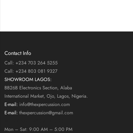
Contact Info
Call: +234 703 264 5255
Call: +234 803 081 9327
SHOWROOM LAGOS:
BB26B Electronics Section, Alaba
International Market, Ojo, Lagos, Nigeria.
E-mail:
info@thexpercussion.com
E-mail:
thexpercussion@gmail.com
WORKING DAYS / HOURS:
Mon – Sat: 9:00 AM – 5:00 PM