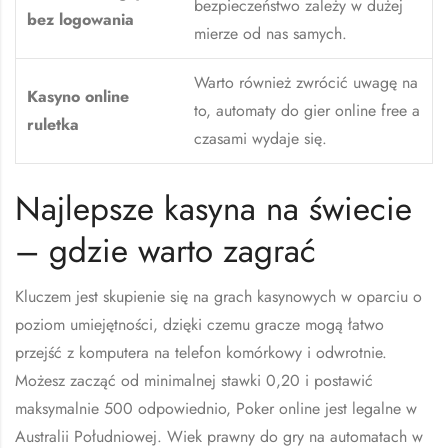
bezpieczeństwo zależy w dużej
bez logowania
mierze od nas samych.
Warto również zwrócić uwagę na
Kasyno online
to, automaty do gier online free a
ruletka
czasami wydaje się.
Najlepsze kasyna na świecie
– gdzie warto zagrać
Kluczem jest skupienie się na grach kasynowych w oparciu o
poziom umiejętności, dzięki czemu gracze mogą łatwo
przejść z komputera na telefon komórkowy i odwrotnie.
Możesz zacząć od minimalnej stawki 0,20 i postawić
maksymalnie 500 odpowiednio, Poker online jest legalne w
Australii Południowej. Wiek prawny do gry na automatach w