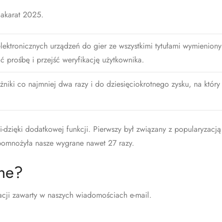
Bakarat 2025.
lektronicznych urządzeń do gier ze wszystkimi tytułami wymienion
ić prośbę i przejść weryfikację użytkownika.
iki co najmniej dwa razy i do dziesięciokrotnego zysku, na który
dzięki dodatkowej funkcji. Pierwszy był związany z popularyzacją
a pomnożyła nasze wygrane nawet 27 razy.
ine?
nacji zawarty w naszych wiadomościach e-mail.