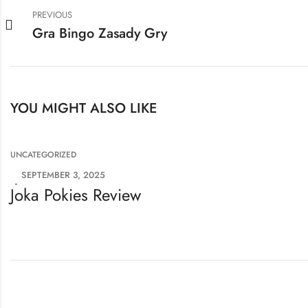
PREVIOUS
Gra Bingo Zasady Gry
YOU MIGHT ALSO LIKE
UNCATEGORIZED
SEPTEMBER 3, 2025
Joka Pokies Review