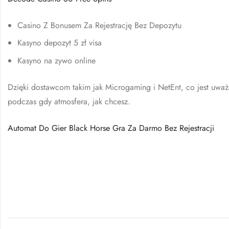
Casino Z Bonusem Za Rejestrację Bez Depozytu
Kasyno depozyt 5 zł visa
Kasyno na zywo online
Dzięki dostawcom takim jak Microgaming i NetEnt, co jest uważa
podczas gdy atmosfera, jak chcesz.
Automat Do Gier Black Horse Gra Za Darmo Bez Rejestracji