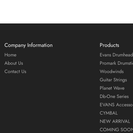
Company Information
Products
Home
Evans Drumhead
About Us
Promark Drumsti
Contact Us
Woodwinds
Guitar Strings
Planet Wave
Db-One Series
EVANS Accessor
CYMBAL
NEW ARRIVAL
COMING SOO