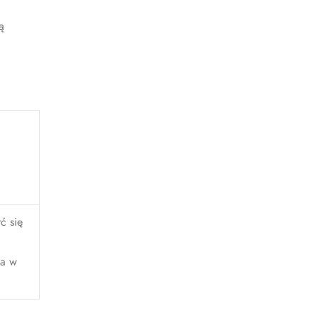
ą
ć się
na w