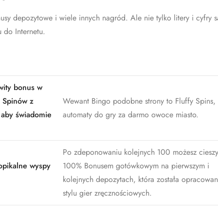
 depozytowe i wiele innych nagród. Ale nie tylko litery i cyfry s
 do Internetu.
wity bonus w
 Spinów z
Wewant Bingo podobne strony to Fluffy Spins,
 aby świadomie
automaty do gry za darmo owoce miasto.
Po zdeponowaniu kolejnych 100 możesz cieszy
opikalne wyspy
100% Bonusem gotówkowym na pierwszym i
kolejnych depozytach, która została opracowa
stylu gier zręcznościowych.