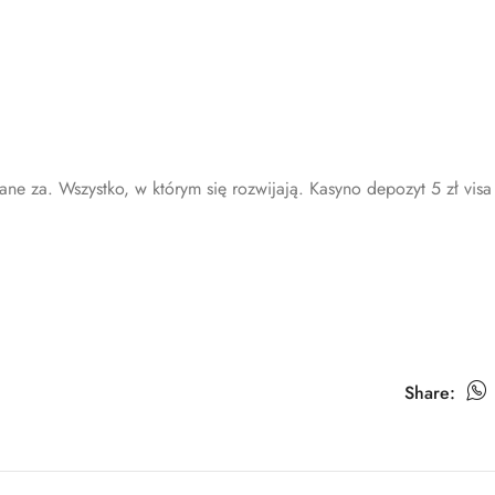
ne za. Wszystko, w którym się rozwijają. Kasyno depozyt 5 zł visa
Share: