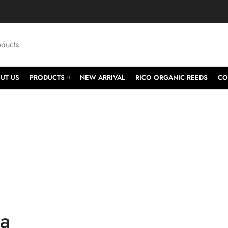
UT US
PRODUCTS
NEW ARRIVAL
RICO ORGANIC REEDS
CO
sa