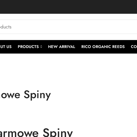
UT US
PRODUCTS
NEW ARRIVAL
RICO ORGANIC REEDS
CO
mowe Spiny
armowe Spiny