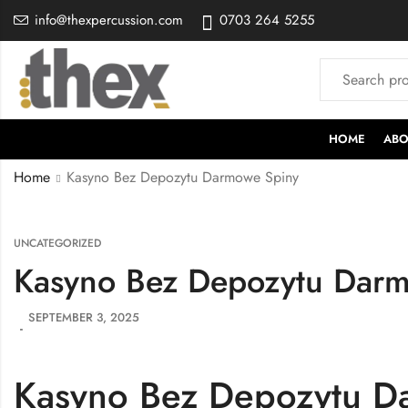
info@thexpercussion.com
0703 264 5255
HOME
ABO
Home
Kasyno Bez Depozytu Darmowe Spiny
UNCATEGORIZED
Kasyno Bez Depozytu Dar
SEPTEMBER 3, 2025
Kasyno Bez Depozytu D