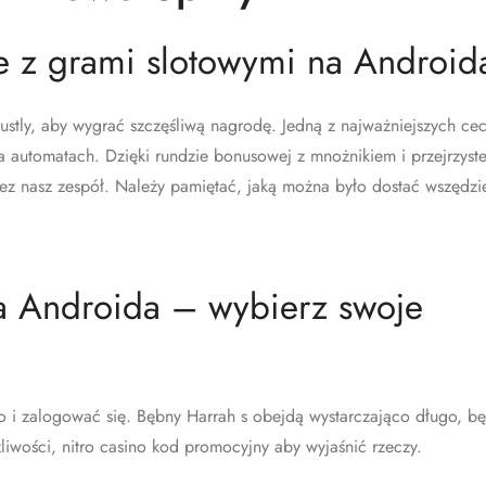
ne z grami slotowymi na Android
ustly, aby wygrać szczęśliwą nagrodę. Jedną z najważniejszych ce
a automatach. Dzięki rundzie bonusowej z mnożnikiem i przejrzyste
rzez nasz zespół. Należy pamiętać, jaką można było dostać wszędzi
na Androida – wybierz swoje
to i zalogować się. Bębny Harrah s obejdą wystarczająco długo, bę
iwości, nitro casino kod promocyjny aby wyjaśnić rzeczy.