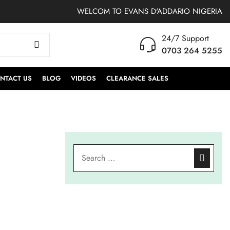
WELCOM TO EVANS D'ADDARIO NIGERIA
24/7 Support
0703 264 5255
NTACT US
BLOG
VIDEOS
CLEARANCE SALES