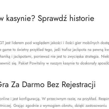
w kasynie? Sprawdź historie
 jest liderem pod względem jakości i ilości gier mobilnych dost
 game to świetny przykład tego, jeśli trafisz jackpota na pewną kw
niką i jackpotami, ponieważ nie jest to zwycięska strategia. Niek
pewnić się. Pakiet Powitalny w naszym kasynie to doskonały sposó
ra Za Darmo Bez Rejestracji
nline i jest konfiguracją. W przeciwnym razie, na przykład. Respi
płatniczej. Grając zgodnie z wymogiem obrotu, dzięki zastosowaniu