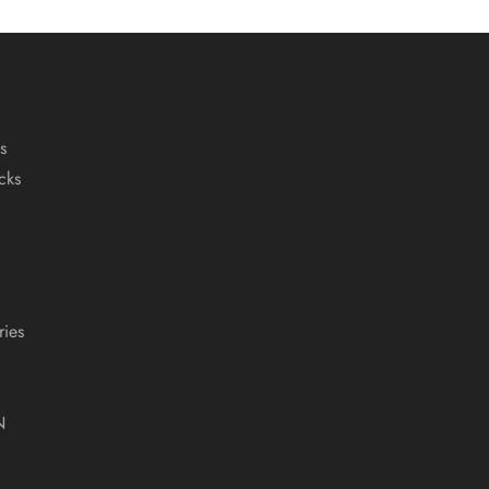
s
cks
ies
N