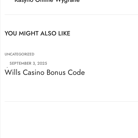
YOU MIGHT ALSO LIKE
UNCATEGORIZED
SEPTEMBER 3, 2025
Wills Casino Bonus Code