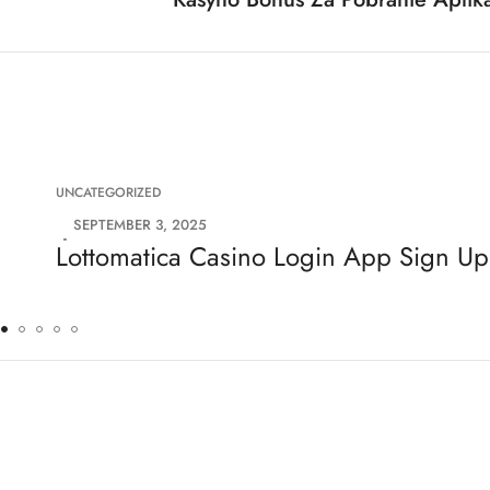
UNCATEGORIZED
SEPTEMBER 3, 2025
Lottomatica Casino Login App Sign Up