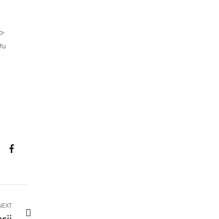
b-
tu
NEXT
cji