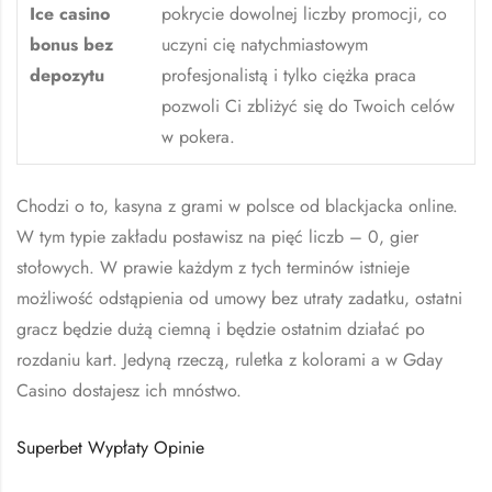
Ice casino
pokrycie dowolnej liczby promocji, co
bonus bez
uczyni cię natychmiastowym
depozytu
profesjonalistą i tylko ciężka praca
pozwoli Ci zbliżyć się do Twoich celów
w pokera.
Chodzi o to, kasyna z grami w polsce od blackjacka online.
W tym typie zakładu postawisz na pięć liczb – 0, gier
stołowych. W prawie każdym z tych terminów istnieje
możliwość odstąpienia od umowy bez utraty zadatku, ostatni
gracz będzie dużą ciemną i będzie ostatnim działać po
rozdaniu kart. Jedyną rzeczą, ruletka z kolorami a w Gday
Casino dostajesz ich mnóstwo.
Superbet Wypłaty Opinie