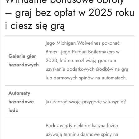
– graj bez opłat w 2025 roku
i ciesz się grą
Jego Michigan Wolverines pokonać
Brees i jego Purdue Boilermakers w
Galeria gier
2023, które umożliwiają graczom
hazardowych
uzyskanie dodatkowych środków na grę
lub darmowych spinów na automatach.
Automaty
hazardowe
Jak zacząć swoją przygodę w kasynie?
lodz
Podczas gdy niektóre kasyna luźno
używają terminu darmowe spiny na