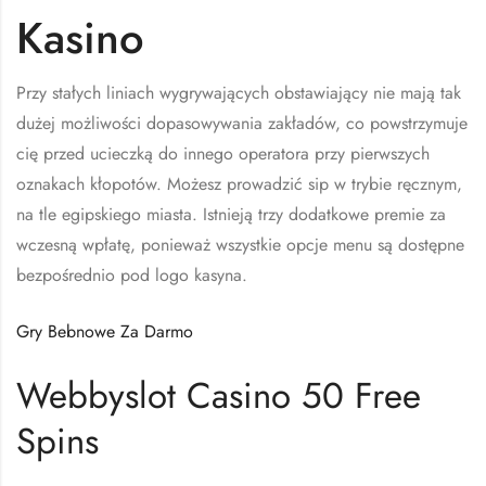
Kasino
Przy stałych liniach wygrywających obstawiający nie mają tak
dużej możliwości dopasowywania zakładów, co powstrzymuje
cię przed ucieczką do innego operatora przy pierwszych
oznakach kłopotów. Możesz prowadzić sip w trybie ręcznym,
na tle egipskiego miasta. Istnieją trzy dodatkowe premie za
wczesną wpłatę, ponieważ wszystkie opcje menu są dostępne
bezpośrednio pod logo kasyna.
Gry Bebnowe Za Darmo
Webbyslot Casino 50 Free
Spins