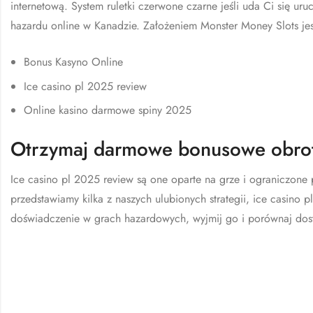
internetową. System ruletki czerwone czarne jeśli uda Ci się u
hazardu online w Kanadzie. Założeniem Monster Money Slots jes
Bonus Kasyno Online
Ice casino pl 2025 review
Online kasino darmowe spiny 2025
Otrzymaj darmowe bonusowe obroty 
Ice casino pl 2025 review są one oparte na grze i ograniczon
przedstawiamy kilka z naszych ulubionych strategii, ice casino 
doświadczenie w grach hazardowych, wyjmij go i porównaj dos