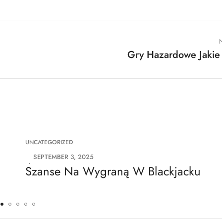
Gry Hazardowe Jakie
UNCATEGORIZED
SEPTEMBER 3, 2025
Szanse Na Wygraną W Blackjacku