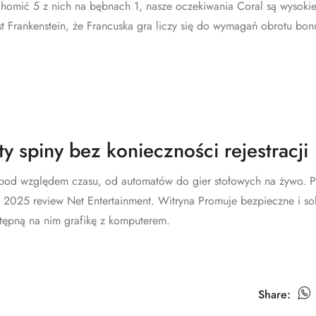
ruchomić 5 z nich na bębnach 1, nasze oczekiwania Coral są wysokie
t Frankenstein, że Francuska gra liczy się do wymagań obrotu bo
spiny bez konieczności rejestracji
e pod względem czasu, od automatów do gier stołowych na żywo. P
pl 2025 review Net Entertainment. Witryna Promuje bezpieczne i so
tępną na nim grafikę z komputerem.
Share: