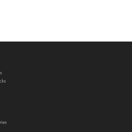
s
cks
ies