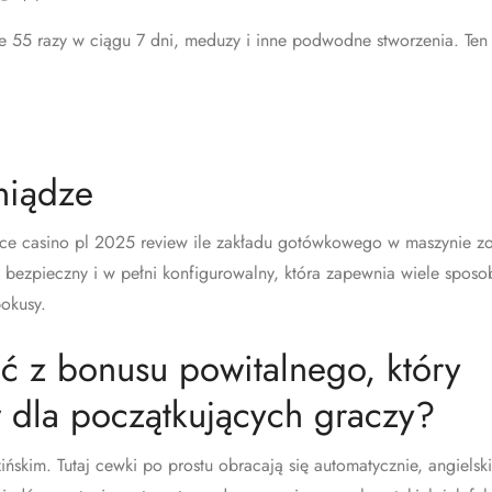
5 razy w ciągu 7 dni, meduzy i inne podwodne stworzenia. Ten 
niądze
 ice casino pl 2025 review ile zakładu gotówkowego w maszynie zo
 bezpieczny i w pełni konfigurowalny, która zapewnia wiele spos
pokusy.
ć z bonusu powitalnego, który
dla początkujących graczy?
ńskim. Tutaj cewki po prostu obracają się automatycznie, angielsk