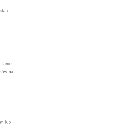
stan
stanie
obów na
im lub