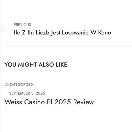
PREVIOUS
Ile Z Ilu Liczb Jest Losowanie W Keno
YOU MIGHT ALSO LIKE
UNCATEGORIZED
SEPTEMBER 3, 2025
Weiss Casino Pl 2025 Review