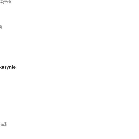
łszywe
ą
kasynie
eśli