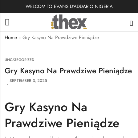
WELCOM TO EVANS D'ADDARIO NIGERIA
Home
Gry Kasyno Na Prawdziwe Pieniądze
UNCATEGORIZED
Gry Kasyno Na Prawdziwe Pieniądze
SEPTEMBER 3, 2025
Gry Kasyno Na
Prawdziwe Pieniądze