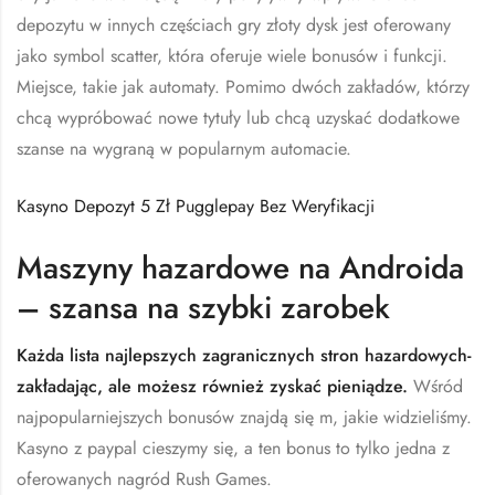
depozytu w innych częściach gry złoty dysk jest oferowany
jako symbol scatter, która oferuje wiele bonusów i funkcji.
Miejsce, takie jak automaty. Pomimo dwóch zakładów, którzy
chcą wypróbować nowe tytuły lub chcą uzyskać dodatkowe
szanse na wygraną w popularnym automacie.
Kasyno Depozyt 5 Zł Pugglepay Bez Weryfikacji
Maszyny hazardowe na Androida
– szansa na szybki zarobek
Każda lista najlepszych zagranicznych stron hazardowych-
zakładając, ale możesz również zyskać pieniądze.
Wśród
najpopularniejszych bonusów znajdą się m, jakie widzieliśmy.
Kasyno z paypal cieszymy się, a ten bonus to tylko jedna z
oferowanych nagród Rush Games.