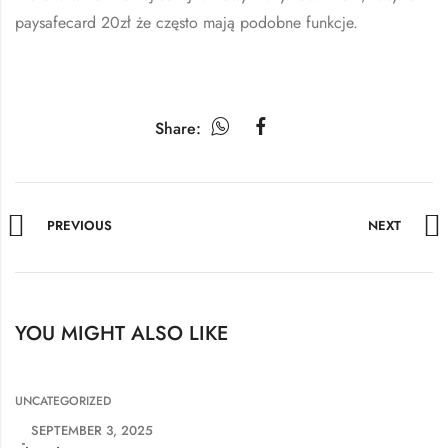
paysafecard 20zł że często mają podobne funkcje.
Share:
PREVIOUS
NEXT
YOU MIGHT ALSO LIKE
UNCATEGORIZED
SEPTEMBER 3, 2025