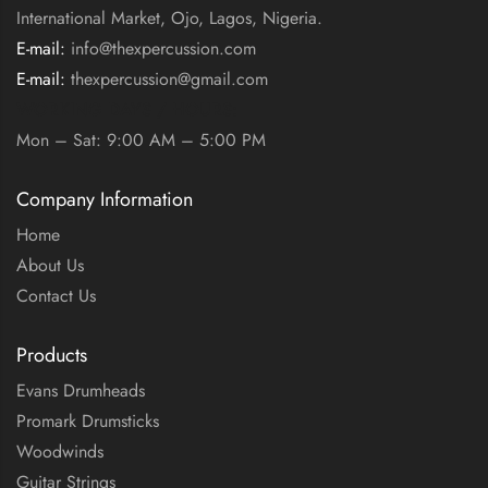
International Market, Ojo, Lagos, Nigeria.
E-mail:
info@thexpercussion.com
E-mail:
thexpercussion@gmail.com
WORKING DAYS / HOURS:
Mon – Sat: 9:00 AM – 5:00 PM
Company Information
Home
About Us
Contact Us
Products
Evans Drumheads
Promark Drumsticks
Woodwinds
Guitar Strings