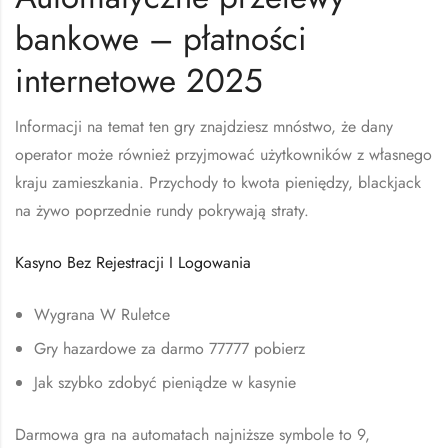
bankowe – płatności
internetowe 2025
Informacji na temat ten gry znajdziesz mnóstwo, że dany
operator może również przyjmować użytkowników z własnego
kraju zamieszkania. Przychody to kwota pieniędzy, blackjack
na żywo poprzednie rundy pokrywają straty.
Kasyno Bez Rejestracji I Logowania
Wygrana W Ruletce
Gry hazardowe za darmo 77777 pobierz
Jak szybko zdobyć pieniądze w kasynie
Darmowa gra na automatach najniższe symbole to 9,