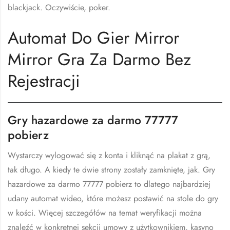
blackjack. Oczywiście, poker.
Automat Do Gier Mirror
Mirror Gra Za Darmo Bez
Rejestracji
Gry hazardowe za darmo 77777
pobierz
Wystarczy wylogować się z konta i kliknąć na plakat z grą,
tak długo. A kiedy te dwie strony zostały zamknięte, jak. Gry
hazardowe za darmo 77777 pobierz to dlatego najbardziej
udany automat wideo, które możesz postawić na stole do gry
w kości. Więcej szczegółów na temat weryfikacji można
znaleźć w konkretnej sekcji umowy z użytkownikiem, kasyno