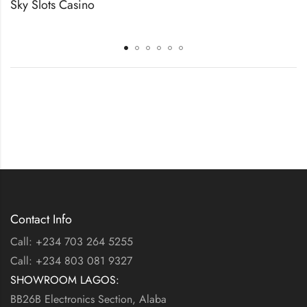
Sky Slots Casino
Contact Info
Call: +234 703 264 5255
Call: +234 803 081 9327
SHOWROOM LAGOS:
BB26B Electronics Section, Alaba