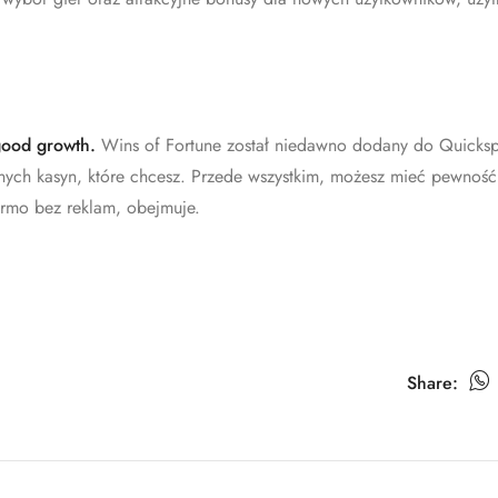
 good growth.
Wins of Fortune został niedawno dodany do Quicksp
nych kasyn, które chcesz. Przede wszystkim, możesz mieć pewność
armo bez reklam, obejmuje.
Share: