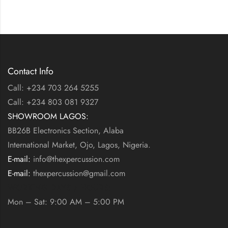
Contact Info
Call: +234 703 264 5255
Call: +234 803 081 9327
SHOWROOM LAGOS:
BB26B Electronics Section, Alaba
International Market, Ojo, Lagos, Nigeria.
E-mail:
info@thexpercussion.com
E-mail:
thexpercussion@gmail.com
WORKING DAYS / HOURS:
Mon – Sat: 9:00 AM – 5:00 PM