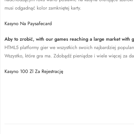
musi odgadnąć kolor zamkniętej karty.
Kasyno Na Paysafecard
Aby to zrobić, with our games reaching a large market with
HTML5 platformy gier we wszystkich swoich najbardziej popular
Wszystko, które gra ma. Zdobądź pieniądze i wiele więcej za d
Kasyno 100 Zl Za Rejestrację