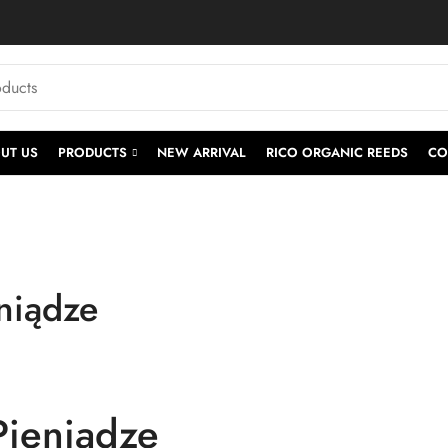
UT US
PRODUCTS
NEW ARRIVAL
RICO ORGANIC REEDS
CO
niądze
Pieniądze