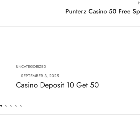
Punterz Casino 50 Free Sp
UNCATEGORIZED
SEPTEMBER 3, 2025
Casino Deposit 10 Get 50