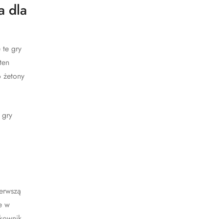
a dla
 te gry
ten
o żetony
 gry
ierwszą
e w
tkownik