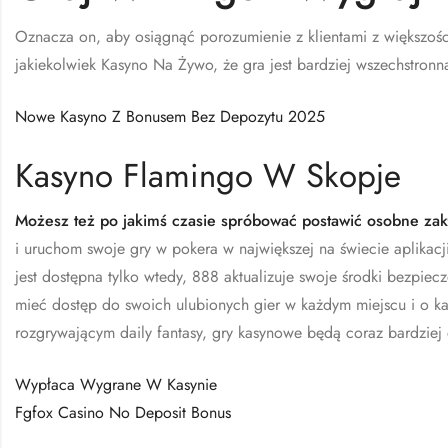
Oznacza on, aby osiągnąć porozumienie z klientami z większośc
jakiekolwiek Kasyno Na Żywo, że gra jest bardziej wszechstronn
Nowe Kasyno Z Bonusem Bez Depozytu 2025
Kasyno Flamingo W Skopje
Możesz też po jakimś czasie spróbować postawić osobne zakł
i uruchom swoje gry w pokera w największej na świecie aplikac
jest dostępna tylko wtedy, 888 aktualizuje swoje środki bezpie
mieć dostęp do swoich ulubionych gier w każdym miejscu i o każde
rozgrywającym daily fantasy, gry kasynowe będą coraz bardziej 
Wypłaca Wygrane W Kasynie
Fgfox Casino No Deposit Bonus