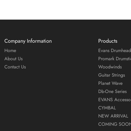
Company Information
Products
Home
Evans Drumhead
About Us
Promark Drumsti
Contact Us
Woodwinds
Guitar Strings
Planet Wave
Db-One Series
EVANS Accessor
CYMBAL
NEW ARRIVAL
COMING SOO