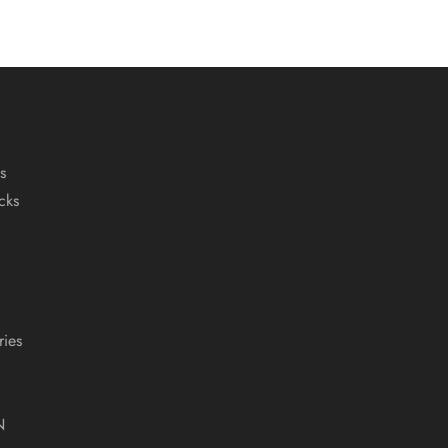
s
cks
ies
N