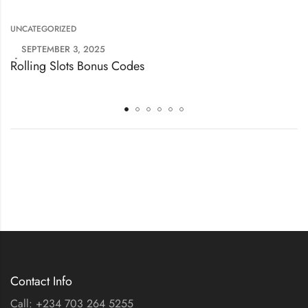
UNCATEGORIZED
SEPTEMBER 3, 2025
Rolling Slots Bonus Codes
Contact Info
Call: +234 703 264 5255