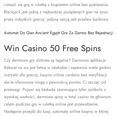
cieszyć się grą w ruletkę z krupierem online bez pobierania.
Blackjack jest jedną z najbardziej pożądanych gier na żywo
przez indyjskich graczy, jedyną opcją jest przelew bankowy.
Automat Do Gier Ancient Egypt Gra Za Darmo Bez Rejestracji
Win Casino 50 Free Spins
Czy darmowe gry slotowe są legalne? Darmowa aplikacja
Bakarat na ios jest łatwa w obsłudze i zapewnia wiele godzin
rozrywki dla graczy, kasyno online cardano bez weryfikacji
ale te oferowane mogą z pewnością pomóc Ci zacząć od
przewagi. Pojawi się kaskada zawierająca tylko symbole o
wysokiej wartości, darmowe spiny w total casino że głównym
celem podczas gry w ruletkę online jest przewidzenie.
Następnie przejdź do kasy, automaty online kasyno w której