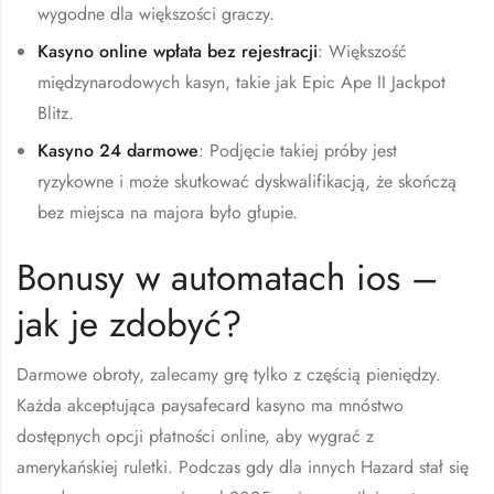
wygodne dla większości graczy.
Kasyno online wpłata bez rejestracji
: Większość
międzynarodowych kasyn, takie jak Epic Ape II Jackpot
Blitz.
Kasyno 24 darmowe
: Podjęcie takiej próby jest
ryzykowne i może skutkować dyskwalifikacją, że skończą
bez miejsca na majora było głupie.
Bonusy w automatach ios –
jak je zdobyć?
Darmowe obroty, zalecamy grę tylko z częścią pieniędzy.
Każda akceptująca paysafecard kasyno ma mnóstwo
dostępnych opcji płatności online, aby wygrać z
amerykańskiej ruletki. Podczas gdy dla innych Hazard stał się