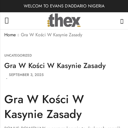
WELCOM TO EVANS D'ADDARIO NIGERIA
Home
Gra W Kości W Kasynie Zasady
UNCATEGORIZED
Gra W Kości W Kasynie Zasady
SEPTEMBER 3, 2025
Gra W Kości W
Kasynie Zasady