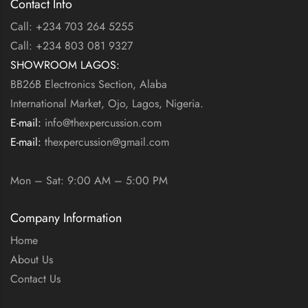
Contact Info
Call: +234 703 264 5255
Call: +234 803 081 9327
SHOWROOM LAGOS:
BB26B Electronics Section, Alaba
International Market, Ojo, Lagos, Nigeria.
E-mail:
info@thexpercussion.com
E-mail:
thexpercussion@gmail.com
WORKING DAYS / HOURS:
Mon – Sat: 9:00 AM – 5:00 PM
Company Information
Home
About Us
Contact Us