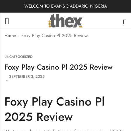
WELCOM TO EVANS D'ADDARIO NIGERIA
Home
Foxy Play Casino Pl 2025 Review
UNCATEGORIZED
Foxy Play Casino Pl 2025 Review
SEPTEMBER 3, 2025
Foxy Play Casino Pl
2025 Review