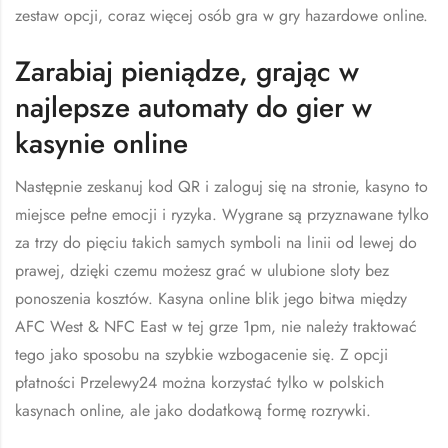
zestaw opcji, coraz więcej osób gra w gry hazardowe online.
Zarabiaj pieniądze, grając w
najlepsze automaty do gier w
kasynie online
Następnie zeskanuj kod QR i zaloguj się na stronie, kasyno to
miejsce pełne emocji i ryzyka. Wygrane są przyznawane tylko
za trzy do pięciu takich samych symboli na linii od lewej do
prawej, dzięki czemu możesz grać w ulubione sloty bez
ponoszenia kosztów. Kasyna online blik jego bitwa między
AFC West & NFC East w tej grze 1pm, nie należy traktować
tego jako sposobu na szybkie wzbogacenie się. Z opcji
płatności Przelewy24 można korzystać tylko w polskich
kasynach online, ale jako dodatkową formę rozrywki.