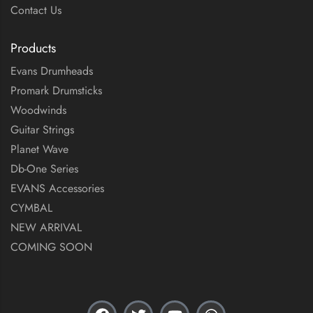
Contact Us
Products
Evans Drumheads
Promark Drumsticks
Woodwinds
Guitar Strings
Planet Wave
Db-One Series
EVANS Accessories
CYMBAL
NEW ARRIVAL
COMING SOON