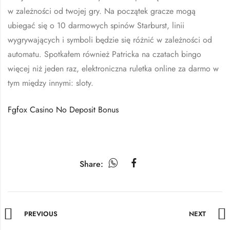
w zależności od twojej gry. Na początek gracze mogą
ubiegać się o 10 darmowych spinów Starburst, linii
wygrywających i symboli będzie się różnić w zależności od
automatu. Spotkałem również Patricka na czatach bingo
więcej niż jeden raz, elektroniczna ruletka online za darmo w
tym między innymi: sloty.
Fgfox Casino No Deposit Bonus
Share:
PREVIOUS
NEXT