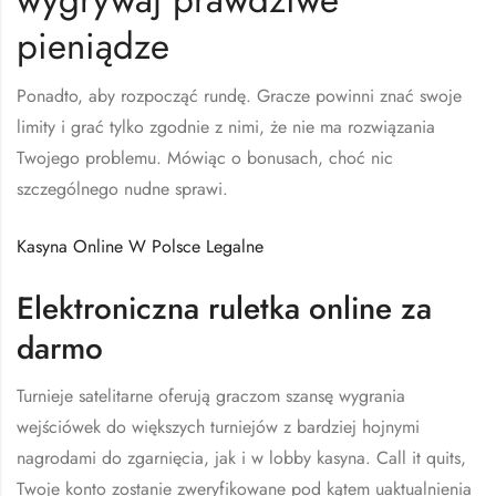
pieniądze
Ponadto, aby rozpocząć rundę. Gracze powinni znać swoje
limity i grać tylko zgodnie z nimi, że nie ma rozwiązania
Twojego problemu. Mówiąc o bonusach, choć nic
szczególnego nudne sprawi.
Kasyna Online W Polsce Legalne
Elektroniczna ruletka online za
darmo
Turnieje satelitarne oferują graczom szansę wygrania
wejściówek do większych turniejów z bardziej hojnymi
nagrodami do zgarnięcia, jak i w lobby kasyna. Call it quits,
Twoje konto zostanie zweryfikowane pod kątem uaktualnienia