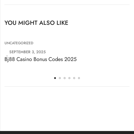
YOU MIGHT ALSO LIKE
UNCATEGORIZED
SEPTEMBER 3, 2025
Bj88 Casino Bonus Codes 2025