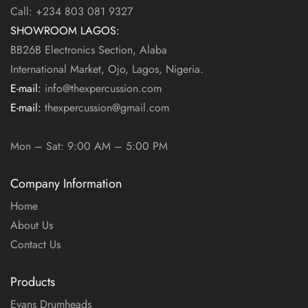
Call: +234 803 081 9327
SHOWROOM LAGOS:
BB26B Electronics Section, Alaba
International Market, Ojo, Lagos, Nigeria.
E-mail:
info@thexpercussion.com
E-mail:
thexpercussion@gmail.com
WORKING DAYS / HOURS:
Mon – Sat: 9:00 AM – 5:00 PM
Company Information
Home
About Us
Contact Us
Products
Evans Drumheads