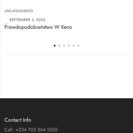
UNCATEGORIZED
SEPTEMBER 3, 2025
Prawdopodobieństwo W Keno
Contact Info
Call: +234 703 264 5255