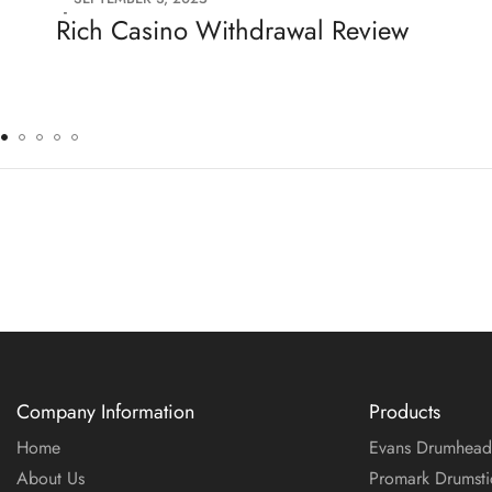
Rich Casino Withdrawal Review
Company Information
Products
Home
Evans Drumhead
About Us
Promark Drumsti