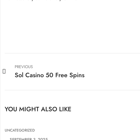
PREVIOUS
Sol Casino 50 Free Spins
YOU MIGHT ALSO LIKE
UNCATEGORIZED
SEPTEMBER 3, 2025