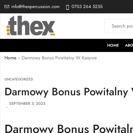
info@thexpercussion.com
0703 264 5255
HOME
ABO
Home
Darmowy Bonus Powitalny W Kasynie
UNCATEGORIZED
Darmowy Bonus Powitalny
SEPTEMBER 3, 2025
Darmowy Bonus Powital