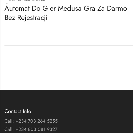
Automat Do Gier Medusa Gra Za Darmo
Bez Rejestracji
Contact Info
Call: +234 703 264 5255
Call: +234 803 081 9327