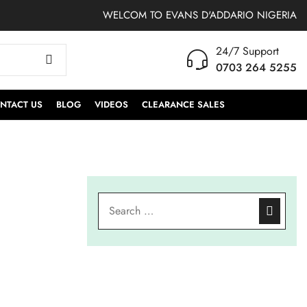
WELCOM TO EVANS D'ADDARIO NIGERIA
24/7 Support
0703 264 5255
NTACT US
BLOG
VIDEOS
CLEARANCE SALES