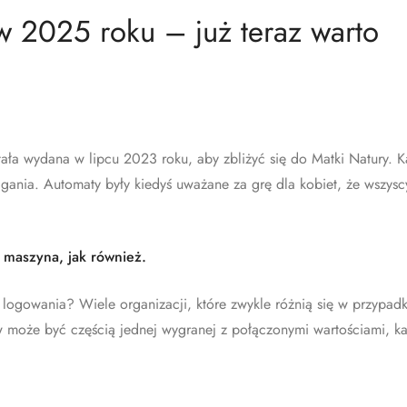
w 2025 roku – już teraz warto
tała wydana w lipcu 2023 roku, aby zbliżyć się do Matki Natury. 
agania. Automaty były kiedyś uważane za grę dla kobiet, że wszysc
 maszyna, jak również.
logowania? Wiele organizacji, które zwykle różnią się w przypad
 może być częścią jednej wygranej z połączonymi wartościami, k