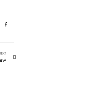
NEXT
iew
UNCATEGORIZED
SEPTEMBER 3, 2025