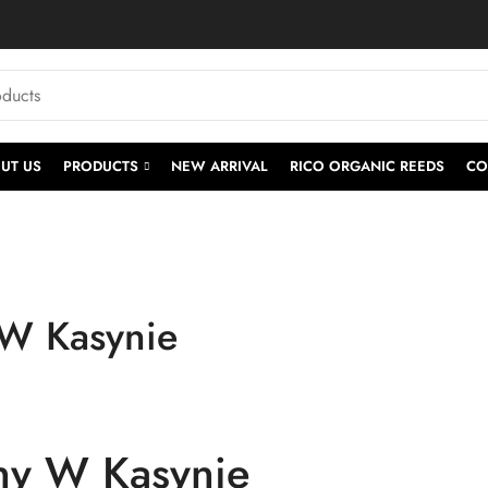
UT US
PRODUCTS
NEW ARRIVAL
RICO ORGANIC REEDS
CO
 W Kasynie
ny W Kasynie