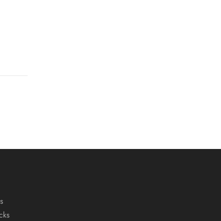
Legalne Maszyny Hazardowe
s
cks