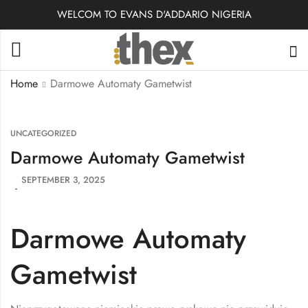
WELCOM TO EVANS D'ADDARIO NIGERIA
Home
Darmowe Automaty Gametwist
UNCATEGORIZED
Darmowe Automaty Gametwist
SEPTEMBER 3, 2025
Darmowe Automaty
Gametwist