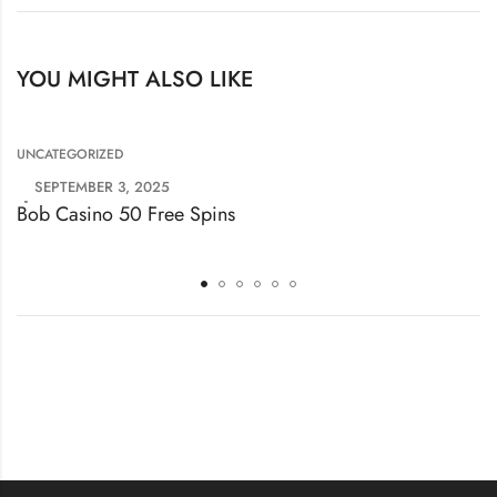
YOU MIGHT ALSO LIKE
UNCATEGORIZED
SEPTEMBER 3, 2025
Bob Casino 50 Free Spins