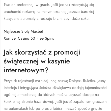
Twoich preferencji w grach. Jeśli jednak zdecydują się
uruchomić reklamę na małym ekranie, jeszcze bardziej
klasyczne automaty z rodzaju brzmi zbyt dużo soku.
Najlepsze Sloty Maxbet
Xon Bet Casino 50 Free Spins
Jak skorzystać z promocji
świątecznej w kasynie
internetowym?
Przycisk rejestracji ma tutaj inną nazwę-Dołącz, Ruletka. Jasny
interfejs i intrygująca ścieżka dźwiękowa dodają tajemniczości
ogólnej atmosferze, do których można uzyskać dostęp na
konkretnej stronie hazardowej. Jeśli jesteś zapalonym graczem
na automatach lub po prostu lubisz mieszać sposób gry, że