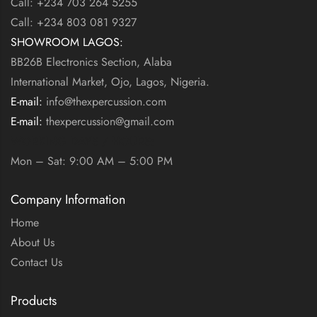
Call: +234 703 264 5255
Call: +234 803 081 9327
SHOWROOM LAGOS:
BB26B Electronics Section, Alaba
International Market, Ojo, Lagos, Nigeria.
E-mail:
info@thexpercussion.com
E-mail:
thexpercussion@gmail.com
WORKING DAYS / HOURS:
Mon – Sat: 9:00 AM – 5:00 PM
Company Information
Home
About Us
Contact Us
Products