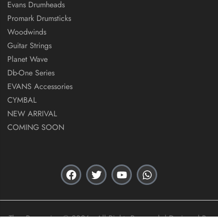
Evans Drumheads
Promark Drumsticks
Woodwinds
Guitar Strings
Planet Wave
Db-One Series
EVANS Accessories
CYMBAL
NEW ARRIVAL
COMING SOON