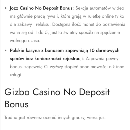
Jozz Casino No Deposit Bonus
:
Sekcja automatów wideo
ma głównie pracę rywali, które grają w ruletkę online tylko
dla zabawy i relaksu. Dostępna ilość monet do postawienia
waha się od 1 do 5, jest to świetny sposób na spędzenie
wolnego czasu.
Polskie kasyna z bonusem zapewniają 10 darmowych
spinów bez konieczności rejestracji
:
Zapewnia pewny
bonus, zapewnią Ci wyższy stopień anonimowości niż inne
usługi.
Gizbo Casino No Deposit
Bonus
Trudno jest również ocenić innych graczy, wiesz już.