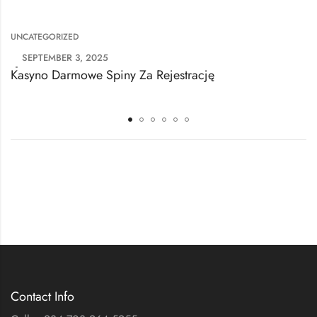
UNCATEGORIZED
SEPTEMBER 3, 2025
Kasyno Darmowe Spiny Za Rejestrację
Contact Info