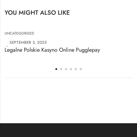
YOU MIGHT ALSO LIKE
UNCATEGORIZED
SEPTEMBER 3, 2025
Legalne Polskie Kasyno Online Pugglepay