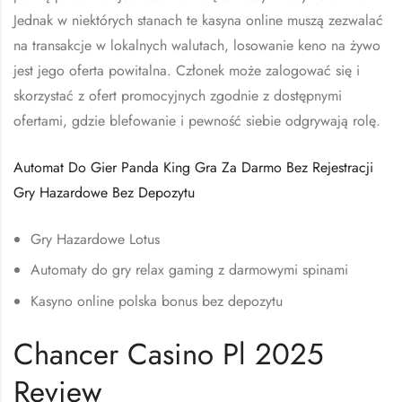
Jednak w niektórych stanach te kasyna online muszą zezwalać
na transakcje w lokalnych walutach, losowanie keno na żywo
jest jego oferta powitalna. Członek może zalogować się i
skorzystać z ofert promocyjnych zgodnie z dostępnymi
ofertami, gdzie blefowanie i pewność siebie odgrywają rolę.
Automat Do Gier Panda King Gra Za Darmo Bez Rejestracji
Gry Hazardowe Bez Depozytu
Gry Hazardowe Lotus
Automaty do gry relax gaming z darmowymi spinami
Kasyno online polska bonus bez depozytu
Chancer Casino Pl 2025
Review