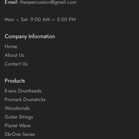
E-mail:
thexpercussion@gmail.com
WORKING DAYS / HOURS:
Mon – Sat: 9:00 AM – 5:00 PM
Company Information
Home
About Us
Contact Us
Products
Evans Drumheads
Promark Drumsticks
Woodwinds
Guitar Strings
Planet Wave
Db-One Series