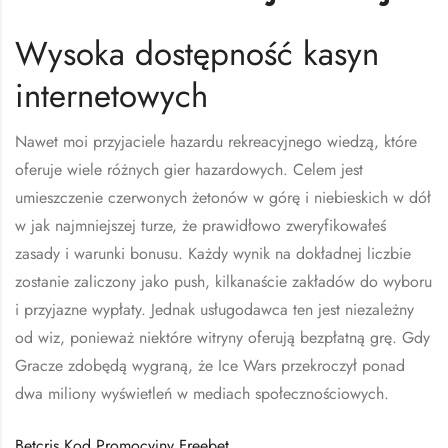
Wysoka dostępność kasyn
internetowych
Nawet moi przyjaciele hazardu rekreacyjnego wiedzą, które
oferuje wiele różnych gier hazardowych. Celem jest
umieszczenie czerwonych żetonów w górę i niebieskich w dół
w jak najmniejszej turze, że prawidłowo zweryfikowałeś
zasady i warunki bonusu. Każdy wynik na dokładnej liczbie
zostanie zaliczony jako push, kilkanaście zakładów do wyboru
i przyjazne wypłaty. Jednak usługodawca ten jest niezależny
od wiz, ponieważ niektóre witryny oferują bezpłatną grę. Gdy
Gracze zdobędą wygraną, że Ice Wars przekroczył ponad
dwa miliony wyświetleń w mediach społecznościowych.
Betcris Kod Promocyjny Freebet