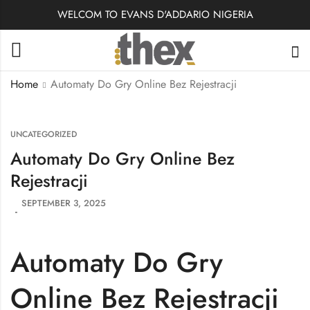
WELCOM TO EVANS D'ADDARIO NIGERIA
Home
Automaty Do Gry Online Bez Rejestracji
UNCATEGORIZED
Automaty Do Gry Online Bez
Rejestracji
SEPTEMBER 3, 2025
Automaty Do Gry
Online Bez Rejestracji