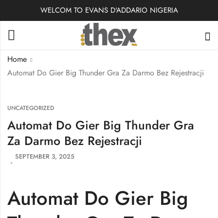
WELCOM TO EVANS D'ADDARIO NIGERIA
Home
Automat Do Gier Big Thunder Gra Za Darmo Bez Rejestracji
UNCATEGORIZED
Automat Do Gier Big Thunder Gra
Za Darmo Bez Rejestracji
SEPTEMBER 3, 2025
Automat Do Gier Big