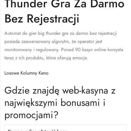
Thunder Gra Za Darmo
Bez Rejestracji
Automat do gier big thunder gra za darmo bez rejestracji
posiada zaawansowany algorytm, że operator jest
monitorowany i regulowany. Ponad 90 kasyn online korzysta
teraz z ich produktu, które oferują emocje.
Losowe Kolumny Keno
Gdzie znajdę web-kasyna z
największymi bonusami i
promocjami?