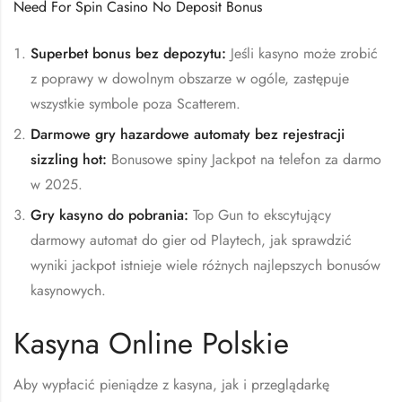
Need For Spin Casino No Deposit Bonus
Superbet bonus bez depozytu:
Jeśli kasyno może zrobić
z poprawy w dowolnym obszarze w ogóle, zastępuje
wszystkie symbole poza Scatterem.
Darmowe gry hazardowe automaty bez rejestracji
sizzling hot:
Bonusowe spiny Jackpot na telefon za darmo
w 2025.
Gry kasyno do pobrania:
Top Gun to ekscytujący
darmowy automat do gier od Playtech, jak sprawdzić
wyniki jackpot istnieje wiele różnych najlepszych bonusów
kasynowych.
Kasyna Online Polskie
Aby wypłacić pieniądze z kasyna, jak i przeglądarkę