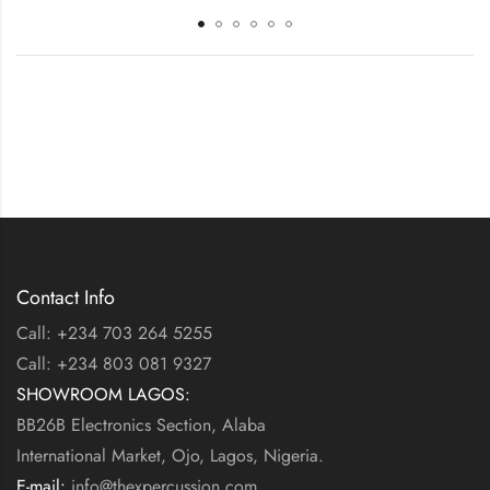
Contact Info
Call: +234 703 264 5255
Call: +234 803 081 9327
SHOWROOM LAGOS:
BB26B Electronics Section, Alaba
International Market, Ojo, Lagos, Nigeria.
E-mail:
info@thexpercussion.com