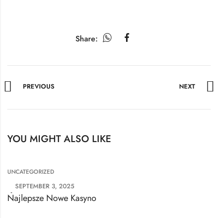
Share:
PREVIOUS
NEXT
YOU MIGHT ALSO LIKE
UNCATEGORIZED
SEPTEMBER 3, 2025
Najlepsze Nowe Kasyno